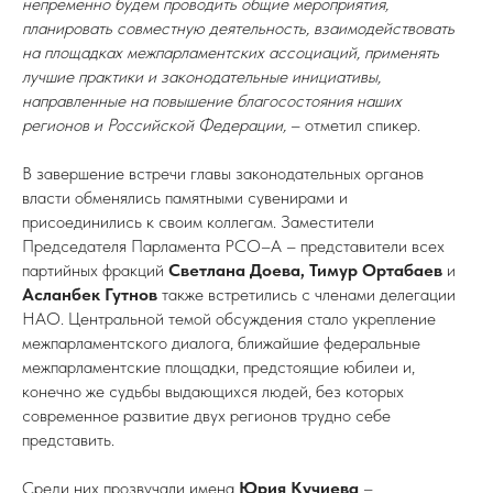
непременно будем проводить общие мероприятия,
планировать совместную деятельность, взаимодействовать
на площадках межпарламентских ассоциаций, применять
лучшие практики и законодательные инициативы,
направленные на повышение благосостояния наших
регионов и Российской Федерации,
– отметил спикер.
В завершение встречи главы законодательных органов
власти обменялись памятными сувенирами и
присоединились к своим коллегам. Заместители
Председателя Парламента РСО–А – представители всех
партийных фракций
Светлана Доева, Тимур Ортабаев
и
Асланбек Гутнов
также встретились с членами делегации
НАО. Центральной темой обсуждения стало укрепление
межпарламентского диалога, ближайшие федеральные
межпарламентские площадки, предстоящие юбилеи и,
конечно же судьбы выдающихся людей, без которых
современное развитие двух регионов трудно себе
представить.
Среди них прозвучали имена
Юрия Кучиева
–