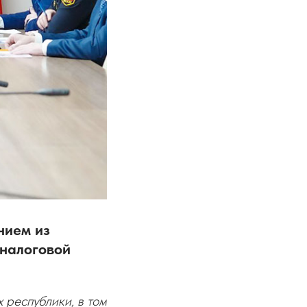
нием из
 налоговой
 республики, в том