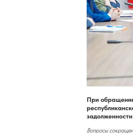
При обращении
республиканско
задолженности
Вопросы сокращени