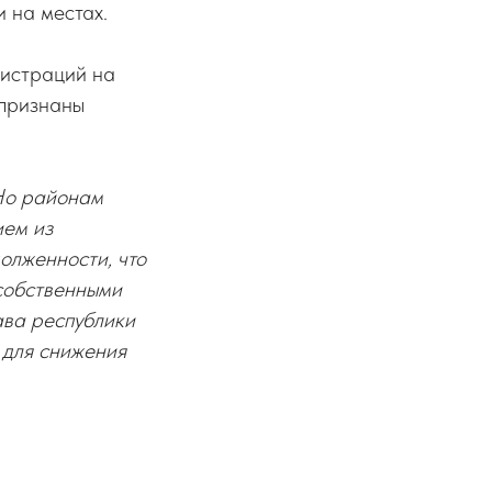
 на местах.
нистраций на
 признаны
 Но районам
ием из
олженности, что
 собственными
ава республики
 для снижения