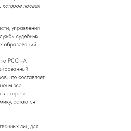
, которое провел
асти, управления
лужбы судебных
ых образований.
ы по РСО–А
идированный
ов, что составляет
лнены все
и в разрезе
мику, остаются
твенных лиц для