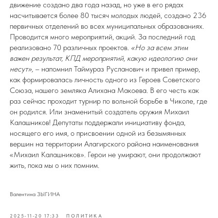
движение создано два года назад, но уже в его рядах
насчитывается более 80 тысяч молодых людей, создано 236
первичных отделений во всех муниципальных образованиях.
Проводится много мероприятий, акций. За последний год
реализовано 70 различных проектов.
«Но за всем этим
важен результат, КПД мероприятий, какую идеологию они
несут»,
– напомнил Таймураз Русланович и привел пример,
как формировалась личность одного из Героев Советского
Союза, нашего земляка Алихана Макоева. В его честь как
раз сейчас проходит турнир по вольной борьбе в Чиколе, где
он родился. Или знаменитый создатель оружия Михаил
Калашников! Депутаты поддержали инициативу фонда,
носящего его имя, о присвоении одной из безымянных
вершин на территории Алагирского района наименования
«Михаил Калашников». Герои не умирают, они продолжают
жить, пока мы о них помним.
Валентина ЗЫГИНА
2025-11-20 17:33
ПОЛИТИКА