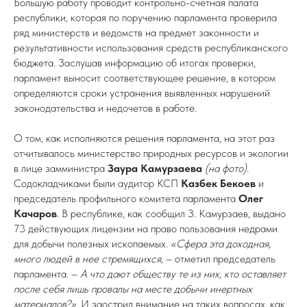
Большую работу проводит контрольно-счетная палата
республики, которая по поручению парламента проверила
ряд министерств и ведомств на предмет законности и
результативности использования средств республиканского
бюджета. Заслушав информацию об итогах проверки,
парламент выносит соответствующее решение, в котором
определяются сроки устранения выявленных нарушений
законодательства и недочетов в работе.
О том, как исполняются решения парламента, на этот раз
отчитывалось министерство природных ресурсов и экологии
в лице замминистра
Заура Камурзаева
(на фото).
Содокладчиками были аудитор КСП
Казбек Бекоев
и
председатель профильного комитета парламента
Олег
Качаров
. В республике, как сообщил З. Камурзаев, выдано
73 действующих лицензии на право пользования недрами
для добычи полезных ископаемых.
«Сфера эта доходная,
много людей в нее стремящихся,
– отметил председатель
парламента. –
А что дают обществу те из них, кто оставляет
после себя лишь провалы на месте добычи инертных
материалов?».
И заострил внимание на таких вопросах, как