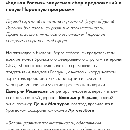
«Единая Россия» запустила сбор предложений в
новую Народную программу
Первый окружной отчетно-программный форум «Единой
России» был посвящен развитию промышленности.
Правительство отчиталось о выполнении Народной
программы партии в этой сфере.
На площадке в Екатеринбурге собрались представители
всех регионов Уральского федерального округа – ветераны
СВО, губернаторы, руководители промышленных
предприятий, депутаты Госдумы, сенаторы, координаторы
партийных проектов, активисты партии и другие.В
мероприятии приняли участие председатель партии
Дмитрий Медведев
, секретарь генсовета, первый вице-
спикер Совета Федерации
Владимир Якушев
, первый
вице-премьер
Денис Мантуров
, полпред президента в
Уральском федеральном округе
Артем Жога
.
«Задачи развития промышленности, обеспечения
технологического суверенитета всегда были в центре