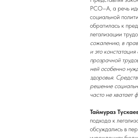
РСО–А, а речь иде
социальной полит
обратилась к пред
легализации трудо
сожалению, в прав
и это констатация
прозрачной трудов
ней особенно нужд
здоровья. Средств
решение социальны
часто не хватает 
Таймураз Тускае
подхода к легализ
обсуждались в пер
учреждениях бюдж