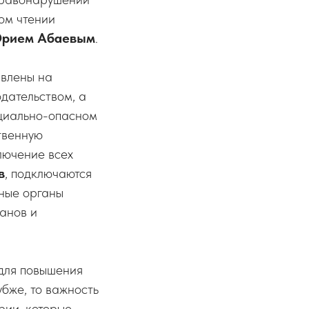
ом чтении
рием Абаевым
.
авлены на
дательством, а
оциально-опасном
твенную
лючение всех
в
, подключаются
ные органы
анов и
 для повышения
убже, то важность
рии, которые