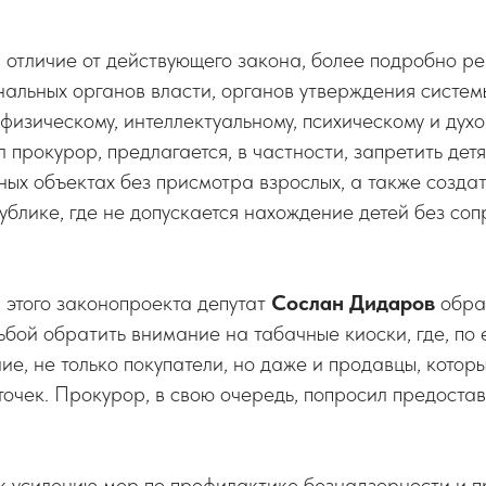
 отличие от действующего закона, более подробно ре
альных органов власти, органов утверждения систем
физическому, интеллектуальному, психическому и дух
 прокурор, предлагается, в частности, запретить детя
ных объектах без присмотра взрослых, а также созда
ублике, где не допускается нахождение детей без со
 этого законопроекта депутат
Сослан Дидаров
обра
ьбой обратить внимание на табачные киоски, где, по 
е, не только покупатели, но даже и продавцы, которы
точек. Прокурор, в свою очередь, попросил предоста
к усилению мер по профилактике безнадзорности и 