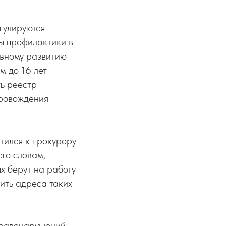
гулируются
ы профилактики в
овному развитию
м до 16 лет
ть реестр
провождения
тился к прокурору
его словам,
х берут на работу
вить адреса таких
правонарушений