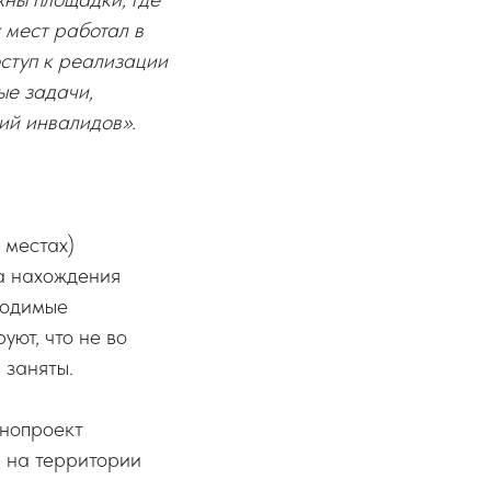
 мест работал в
ступ к реализации
ые задачи,
ий инвалидов».
 местах)
а нахождения
водимые
ют, что не во
 заняты.
нопроект
й на территории