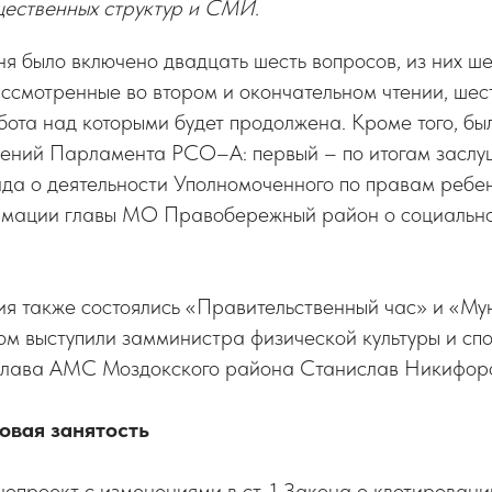
щественных структур и СМИ.
дня было включено двадцать шесть вопросов, из них ше
ссмотренные во втором и окончательном чтении, шес
бота над которыми будет продолжена. Кроме того, бы
лений Парламента РСО–А: первый – по итогам заслу
да о деятельности Уполномоченного по правам ребе
рмации главы МО Правобережный район о социальн
ия также состоялись «Правительственный час» и «Му
том выступили замминистра физической культуры и сп
лава АМС Моздокского района Станислав Никифор
овая занятость
опроект с изменениями в ст. 1 Закона о квотировани