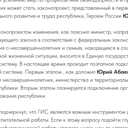
х может стать законопроект, представленный в перв
ного развития и труда республики, Героем России
Ю
онопроектом изменения, как пояснил министр, напр
ующего закона в соответствие с федеральным законо
я о несовершеннолетних и семьях, находящихся в с
ной жизненной ситуации, вносится в Единую государс
истему. В настоящее время проходит поэтапное подк
й системе. Первым этапом , как доложил
Юрий Абае
м несовершеннолетних, министерства и территориаль
ублики. Вторым этапом планируется подключение орг
ования республики.
подчеркнул, что ГИС являются важным инструментом
питательной работы. Если к этому вопросу подойти гл
офилактической работы гораздо шире, чем те катего