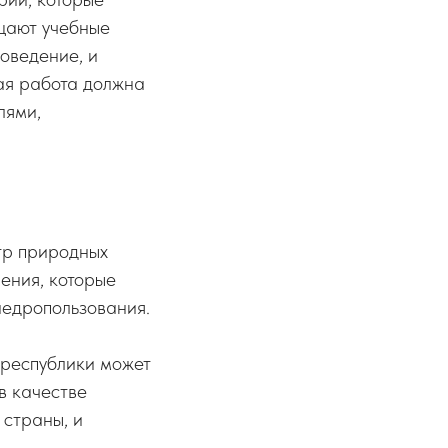
ещают учебные
поведение, и
ая работа должна
лями,
тр природных
ения, которые
недропользования.
 республики может
в качестве
 страны, и