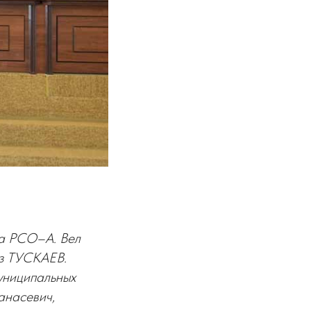
та РСО–А. Вел
аз ТУСКАЕВ.
униципальных
анасевич,