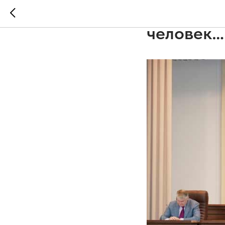
Особо ох
человек…