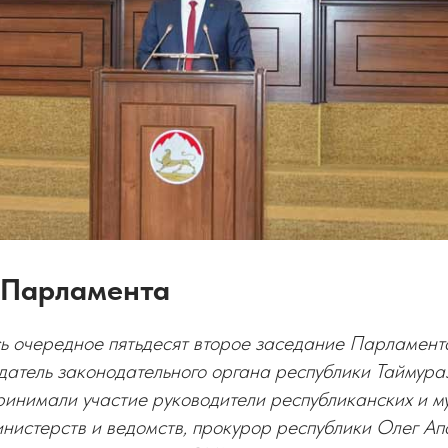
 Парламента
сь очередное пятьдесят второе заседание Парламен
датель законодательного органа республики Таймур
ринимали участие руководители республиканских и м
инистерств и ведомств, прокурор республики Олег Ап