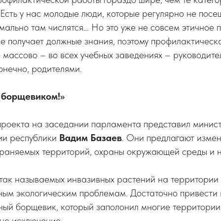
Есть у нас молодые люди, которые регулярно не пос
мально там числятся… Но это уже не совсем этичное 
е получает должные знания, поэтому профилактическ
 массово – во всех учебных заведениях – руководите
онечно, родителями.
с борщевиком!»
проекта на заседании парламента представил минис
гии республики
Вадим Базаев
. Они предлагают измен
храняемых территорий, охраны окружающей среды и 
так называемых инвазивных растений на территории
ным экологическим проблемам. Достаточно привести 
ый борщевик, который заполонил многие территории
не исключение.