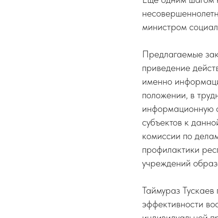
несовершеннолетни
министром социаль
Предлагаемые зак
приведение действ
именно информаци
положении, в труд
информационную с
субъектов к данно
комиссии по дела
профилактики респ
учреждений образ
Таймураз Тускаев 
эффективности вос
индивидуальной пр