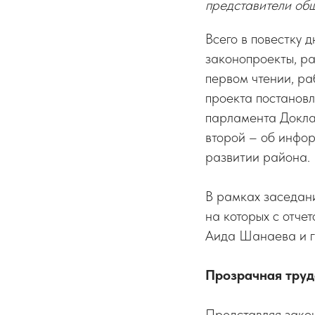
представители об
Всего в повестку 
законопроекты, ра
первом чтении, ра
проекта постанов
парламента Докла
второй – об инфо
развитии района.
В рамках заседан
на которых с отче
Аида Шанаева и г
Прозрачная труд
Представляя закон