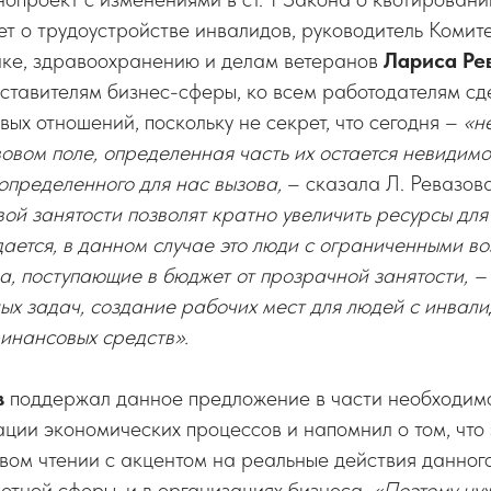
т о трудоустройстве инвалидов, руководитель Комит
ике, здравоохранению и делам ветеранов
Лариса Ре
ставителям бизнес-сферы, ко всем работодателям сд
вых отношений, поскольку не секрет, что сегодня –
«не
овом поле, определенная часть их остается невидимо
 определенного для нас вызова,
– сказала Л. Ревазов
ой занятости позволят кратно увеличить ресурсы для 
ается, в данном случае это люди с ограниченными в
а, поступающие в бюджет от прозрачной занятости, – э
х задач, создание рабочих мест для людей с инвали
финансовых средств».
в
поддержал данное предложение в части необходимо
ации экономических процессов и напомнил о том, что
вом чтении с акцентом на реальные действия данного
етной сферы, и в организациях бизнеса.
«Поэтому ну