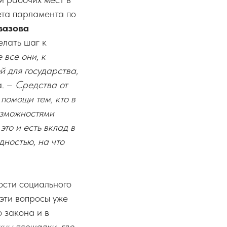
ета парламента по
вазова
елать шаг к
 все они, к
й для государства,
а. –
Средства от
помощи тем, кто в
озможностями
то и есть вклад в
дностью, на что
сти социального
 эти вопросы уже
 закона и в
жны площадки, где