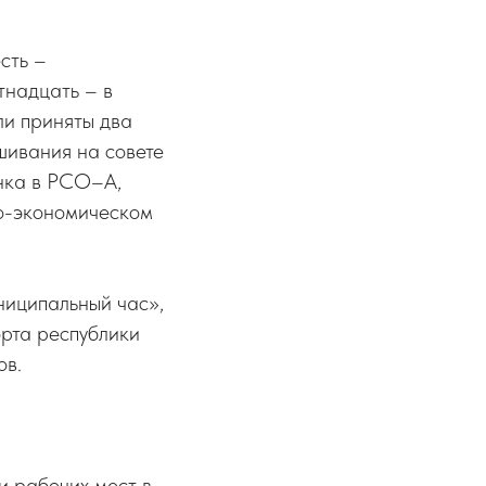
сть –
тнадцать – в
ли приняты два
шивания на совете
нка в РСО–А,
о-экономическом
ниципальный час»,
орта республики
ов.
и рабочих мест в