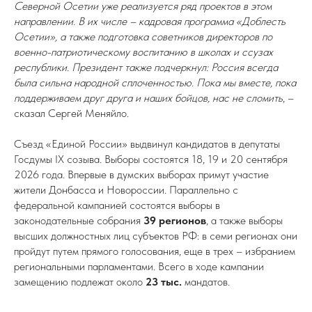
Северной Осетии уже реализуется ряд проектов в этом
направлении. В их числе – кадровая программа «Доблесть
Осетии», а также подготовка советников директоров по
военно-патриотическому воспитанию в школах и ссузах
республики. Президент также подчеркнул: Россия всегда
была сильна народной сплоченностью. Пока мы вместе, пока
поддерживаем друг друга и наших бойцов, нас не сломить
, –
сказал Сергей Меняйло.
Съезд «Единой России» выдвинул кандидатов в депутаты
Госдумы IX созыва. Выборы состоятся 18, 19 и 20 сентября
2026 года. Впервые в думских выборах примут участие
жители Донбасса и Новороссии. Параллельно с
федеральной кампанией состоятся выборы в
законодательные собрания
39 регионов
, а также выборы
высших должностных лиц субъектов РФ: в семи регионах они
пройдут путем прямого голосования, еще в трех – избранием
региональными парламентами. Всего в ходе кампании
замещению подлежат около
23 тыс.
мандатов.