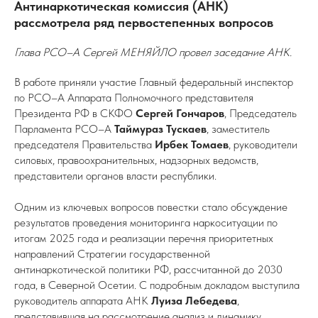
Антинаркотическая комиссия (АНК)
рассмотрела ряд первостепенных вопросов
Глава РСО–А Сергей МЕНЯЙЛО провел заседание АНК.
В работе приняли участие Главный федеральный инспектор
по РСО–А Аппарата Полномочного представителя
Президента РФ в СКФО
Сергей Гончаров
, Председатель
Парламента РСО–А
Таймураз Тускаев
, заместитель
председателя Правительства
Ирбек Томаев
, руководители
силовых, правоохранительных, надзорных ведомств,
представители органов власти республики.
Одним из ключевых вопросов повестки стало обсуждение
результатов проведения мониторинга наркоситуации по
итогам 2025 года и реализации перечня приоритетных
направлений Стратегии государственной
антинаркотической политики РФ, рассчитанной до 2030
года, в Северной Осетии. С подробным докладом выступила
руководитель аппарата АНК
Луиза Лебедева
,
представившая на рассмотрение анализ и динамику