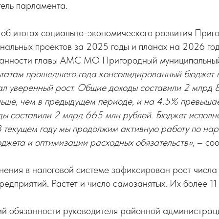
тель парламента.
 об итогах социально-экономического развития Приг
альных проектов за 2025 годы и планах на 2026 год
занности главы АМС МО Пригородный муниципальны
ьтатам прошедшего года консолидированный бюджет
л уверенный рост. Общие доходы составили 2 млрд 8
льше, чем в предыдущем периоде, и на 4.5% превыша
ды составили 2 млрд 665 млн рублей. Бюджет исполн
 В текущем году мы продолжим активную работу по н
джета и оптимизации расходных обязательств»,
– со
нения в налоговой системе зафиксирован рост числа
редприятий. Растет и число самозанятых. Их более 11
й обязанности руководителя районной администрац