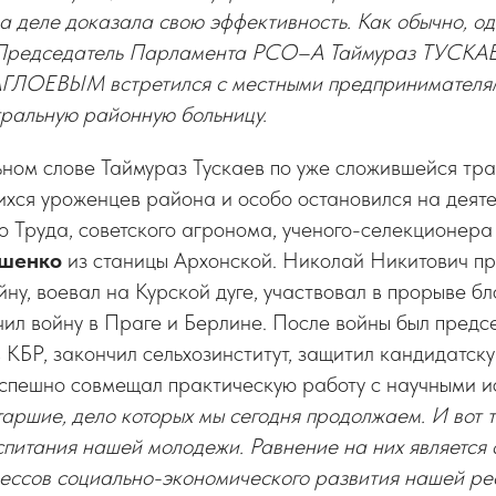
а деле доказала свою эффективность. Как обычно, о
 Председатель Парламента РСО–А Таймураз ТУСКАЕВ
ГЛОЕВЫМ встретился с местными предпринимателям
ральную районную больницу.
ьном слове Таймураз Тускаев по уже сложившейся тр
хся уроженцев района и особо остановился на деяте
о Труда, советского агронома, ученого-селекционер
ушенко
из станицы Архонской. Николай Никитович п
ну, воевал на Курской дуге, участвовал в прорыве б
ил войну в Праге и Берлине. После войны был предс
КБР, закончил сельхозинститут, защитил кандидатск
успешно совмещал практическую работу с научными 
таршие, дело которых мы сегодня продолжаем. И вот
спитания нашей молодежи. Равнение на них является
ессов социально-экономического развития нашей ре