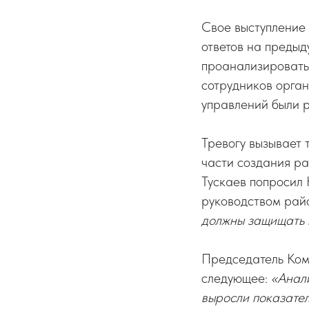
Свое выступление
ответов на преды
проанализировать
сотрудников орга
управлений были р
Тревогу вызывает 
части создания ра
Тускаев попросил
руководством райо
должны защищать 
Председатель Ко
следующее:
«Анал
выросли показател