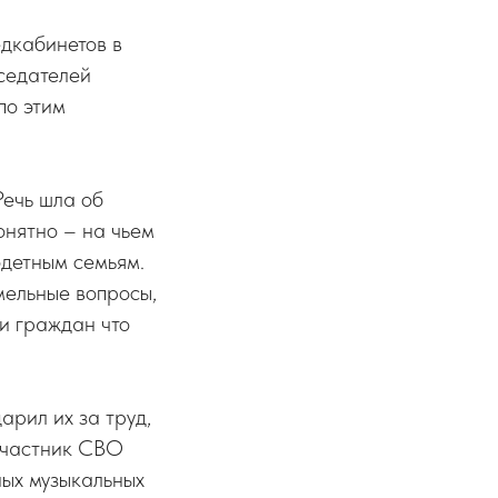
едкабинетов в
дседателей
по этим
Речь шла об
онятно – на чьем
одетным семьям.
мельные вопросы,
и граждан что
арил их за труд,
участник СВО
ных музыкальных