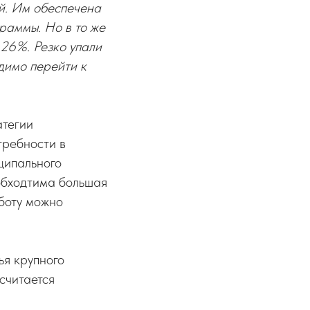
й. Им обеспечена
раммы. Но в то же
26%. Резко упали
димо перейти к
атегии
требности в
ципального
обходтима большая
боту можно
ья крупного
считается