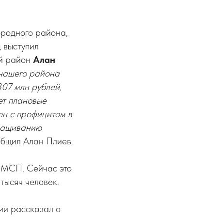
ородного района,
 выступил
й район
Алан
 нашего района
07 млн рублей,
ет плановые
ен с профицитом в
аращиванию
общил Алан Плиев.
 МСП. Сейчас это
 тысяч человек.
ии рассказал о