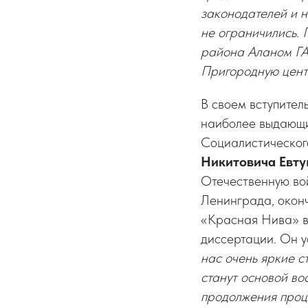
законодателей и н
не ограничились.
района Аланом ГА
Пригородную цент
В своем вступител
наиболее выдающи
Социалистическог
Никитовича Евт
Отечественную вой
Ленинграда, оконч
«Красная Нива» в 
диссертации. Он 
нас очень яркие с
станут основой во
продолжения проц