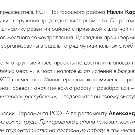
 председатель КСП Пригородного района
Нэлли Ка
дущие поручения председателя парламента. Он реко
 динамику развития района с привязкой к штатной ч
нов местного самоуправления. Докладчик проинформи
еорганизованы в отделы, а ряд муниципальных служб
то, что крупные инвестпроекты не достигли плановых 
бочих мест, ни в части налоговых отчислений в бюдже
 КСП совместно с Министерством экономического раз
на провести аналитическую работу и разобраться – 
интересы республики»
, – подвел итог он своему выст
миссии Парламента РСО–А по регламенту
Александ
из рынка труда Пригородного района показал позити
и трудоустройства на постоянную работу, в том числе