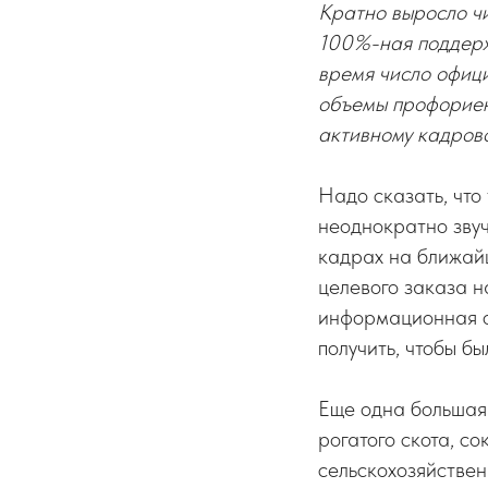
Кратно выросло ч
100%-ная поддерж
время число офиц
объемы профориент
активному кадров
Надо сказать, что
неоднократно зву
кадрах на ближайш
целевого заказа н
информационная о
получить, чтобы б
Еще одна большая
рогатого скота, с
сельскохозяйствен