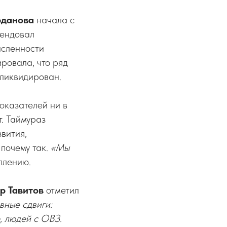
рданова
начала с
мендовал
исленности
ровала, что ряд
 ликвидирован.
показателей ни в
т. Таймураз
вития,
почему так.
«Мы
уплению.
р Тавитов
отметил
вные сдвиги:
, людей с ОВЗ.