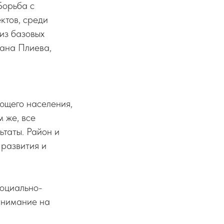
Борьба с
ктов, среди
из базовых
лана Плиева,
ющего населения,
м же, все
ьтаты. Район и
 развития и
социально-
внимание на