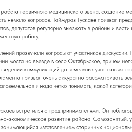
работа первичного медицинского звена, создание м
есть немало вопросов. Таймураз Тускаев призвал пре
тов, депутатов регулярно выезжать в районы и вести 
местную работу.
лений прозвучали вопросы от участников дискуссии. 
ии моста на въезде в село Октябрьское, причем неп
роведении коммуникаций до земельных участков мног
ламента призвал очень аккуратно рассматривать зе
алоземельная и надо четко понимать, какой категори
скаев встретился с предпринимателями. Он поблагод
льно-экономическое развитие района. Самозанятый, 
, занимающийся изготовлением старинных националь