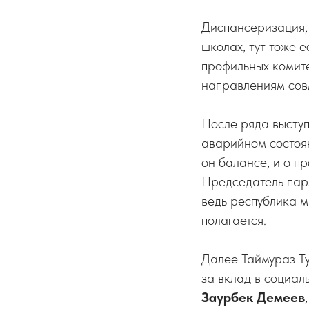
Диспансеризация, 
школах, тут тоже 
профильных комите
направлениям сов
После ряда выступ
аварийном состоян
он балансе, и о п
Председатель пар
ведь республика м
полагается.
Далее Таймураз Ту
за вклад в социа
Заурбек Демеев