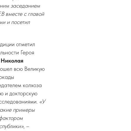
дним заседанием
 вместе с главой
и и посетил
адиции отметил
льности Героя
а
Николая
рошел всю Великую
локады
едателем колхоза
ую и докторскую
исследованиями.
«У
 такие примеры
 фактором
спублики»
, –