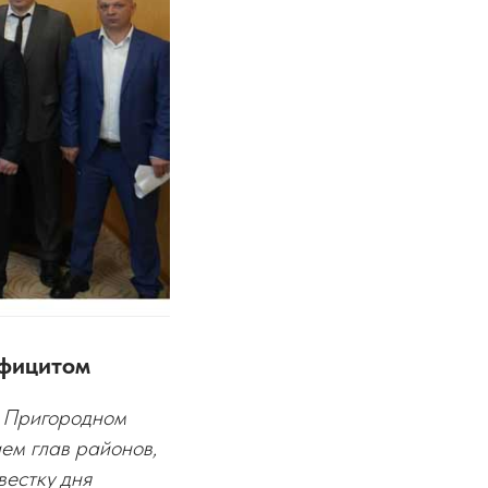
официтом
в Пригородном
ем глав районов,
вестку дня