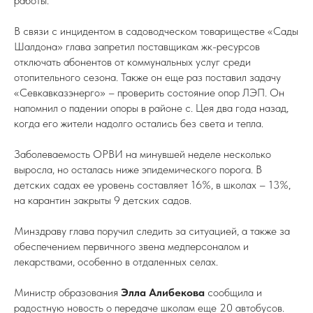
работы.
В связи с инцидентом в садоводческом товариществе «Сады
Шалдона» глава запретил поставщикам жк-ресурсов
отключать абонентов от коммунальных услуг среди
отопительного сезона. Также он еще раз поставил задачу
«Севкавказэнерго» – проверить состояние опор ЛЭП. Он
напомнил о падении опоры в районе с. Цея два года назад,
когда его жители надолго остались без света и тепла.
Заболеваемость ОРВИ на минувшей неделе несколько
выросла, но осталась ниже эпидемического порога. В
детских садах ее уровень составляет 16%, в школах – 13%,
на карантин закрыты 9 детских садов.
Минздраву глава поручил следить за ситуацией, а также за
обеспечением первичного звена медперсоналом и
лекарствами, особенно в отдаленных селах.
Министр образования
Элла Алибекова
сообщила и
радостную новость о передаче школам еще 20 автобусов.