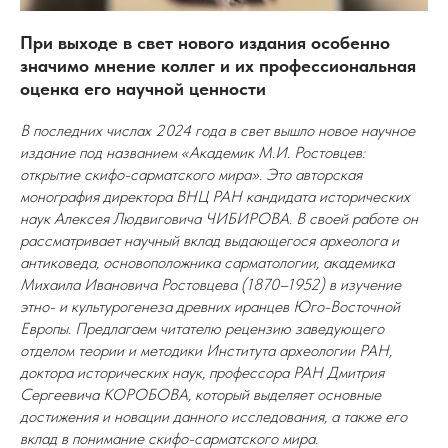
При выходе в свет нового издания особенно
значимо мнение коллег и их профессиональная
оценка его научной ценности
В последних числах 2024 года в свет вышло новое научное
издание под названием «Академик М.И. Ростовцев:
открытие скифо-сарматского мира». Это авторская
монография директора ВНЦ РАН кандидата исторических
наук Алексея Людвиговича ЧИБИРОВА. В своей работе он
рассматривает научный вклад выдающегося археолога и
антиковеда, основоположника сарматологии, академика
Михаила Ивановича Ростовцева (1870–1952) в изучение
этно- и культурогенеза древних иранцев Юго-Восточной
Европы. Предлагаем читателю рецензию заведующего
отделом теории и методики Института археологии РАН,
доктора исторических наук, профессора РАН Дмитрия
Сергеевича КОРОБОВА, который выделяет основные
достижения и новации данного исследования, а также его
вклад в понимание скифо-сарматского мира.