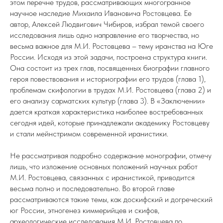
этом перечне трудов, рассматривающих многогранное
научное наследие Михаила Ивановича Ростовцева. Ее
автор, Алексей Людвигович Чибиров, избрал темой своего
исследования лишь одно направление его творчества, но
весьма важное для М.И. Ростовцева – тему иранства на Юге
России. Исходя из этой задачи, построена структура книги.
Она состоит из трех глав, посвященных биографии главного
героя повествования и историографии его трудов (глава 1),
проблемам скифологии в трудах М.И. Ростовцева (глава 2) и
его анализу сарматских культур (глава 3). В «Заключении»
дается краткая характеристика наиболее востребованных
сегодня идей, которые принадлежали академику Ростовцеву
и стали мейнстримом современной иранистики.
Не рассматривая подробно содержание монографии, отмечу
лишь, что изложение основных положений научных работ
М.И. Ростовцева, связанных с иранистикой, приводится
весьма полно и последовательно. Во второй главе
рассматриваются такие темы, как доскифский и догреческий
юг России, этногенез киммерийцев и скифов,
археологические исследования М.И. Ростовцева по