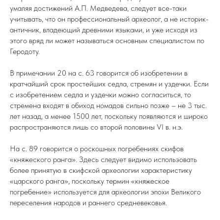
умаляя достижений А.П. Медведева, следует все-таки
учитывать, что он профессиональный археолог, а не историк-
античник, владеющий древними языками, и уже исходя из
этого вряд ли может называться основным специалистом по
Геродоту.
В примечании 20 на с. 63 говорится об изобретении в
кратчайший срок простейших седла, стремян и уздечки. Если
с изобретением седла и уздечки можно согласиться, то
стремена входят в обиход номадов сильно позже – не 3 тыс.
лет назад, а менее 1500 лет, поскольку появляются и широко
распространяются лишь со второй половины VI в. н.э.
На с. 89 говорится о роскошных погребениях скифов
«княжеского ранга». Здесь следует видимо использовать
более принятую в скифской археологии характеристику
«царского ранга», поскольку термин «княжеское
погребение» используется для археологии эпохи Великого
переселения народов и раннего средневековья.