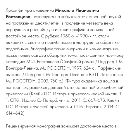
Яркая фигура академика
Михаила Ивановича
Ростовцева
, незаслуженно забытая отечественной наукой
на протяжении десятилетий, в последние четверть века
вернулась в российскую историографию и заняла в ней
достойное место. С рубежа 1980-х –1990-х гг. стали
выходить в свет его неопубликованные труды, снабженные
подробными биографическими очерками и комментариями;
позже появилось два обширных тома, посвященных научному
наследию М.И. Ростовцева (Скифский роман / Под ред. Г.М.
Бонгард-Левина. М.: РОССПЭН, 1997. 624 с.; Парфянский
выстрел / Под ред. Г.М. Бонгард-Левина и Ю.Н. Литвиненко.
М.: РОССПЭН, 2003. 760 с.). Фигура академика вошла в
пантеон выдающихся деятелей отечественной и зарубежной
археологии (Клейн Л.С. История археологической мысли. Т.
1. СПб.: Изд-во С.-Петерб. ун-та, 2011. С. 667–678; Клейн
Л.С. История русской археологии. СПб.: Евразия, 2014. С.
614–642).
Рецензируемая монография занимает достойное место в