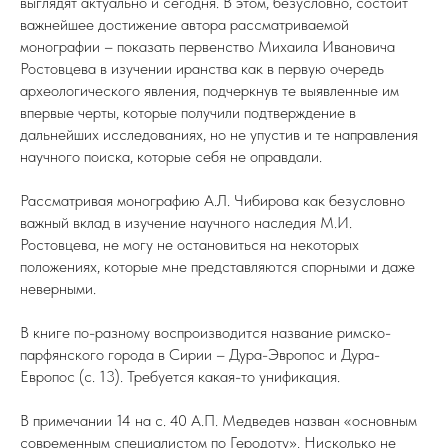
выглядят актуально и сегодня. В этом, безусловно, состоит
важнейшее достижение автора рассматриваемой
монографии – показать первенство Михаила Ивановича
Ростовцева в изучении иранства как в первую очередь
археологического явления, подчеркнув те выявленные им
впервые черты, которые получили подтверждение в
дальнейших исследованиях, но не упустив и те направления
научного поиска, которые себя не оправдали.
Рассматривая монографию А.Л. Чибирова как безусловно
важный вклад в изучение научного наследия М.И.
Ростовцева, не могу не остановиться на некоторых
положениях, которые мне представляются спорными и даже
неверными.
В книге по-разному воспроизводится название римско-
парфянского города в Сирии – Дура-Эвропос и Дура-
Европос (с. 13). Требуется какая-то унификация.
В примечании 14 на с. 40 А.П. Медведев назван «основным
современным специалистом по Геродоту». Нисколько не