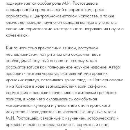
подчеркивается особая роль М.И. Ростовцева в
формировании представлений о сарматском, греко-
сарматском и центрально-азиатском искусстве, а также
ключевые позиции научного наследия великого ученого в
сложении сарматологии как отдельного направления науки о
кочевниках.
Книга написана прекрасным языком, доступном
неспециалистам, но при этом она сохраняет весь
необходимый научный аппарат и поэтому может
рассматриваться как полноценное научное издание. Автор
проводит читателя через увлекательный мир древних
иранских культур, оставивших яркие следы в Причерноморье
и на Кавказе в ходе взаимодействия волн скифских,
сарматских и аланских кочевников с жителями греческих
полисов, в ходе чего складывались самобытная
материальная культура и уникальные стили иранского
искусства. Последовательно изложенные научные мысли
М.И. Ростовцева, связанные с изучением исторического и
археологического наследия скифов, сарматов и алан,