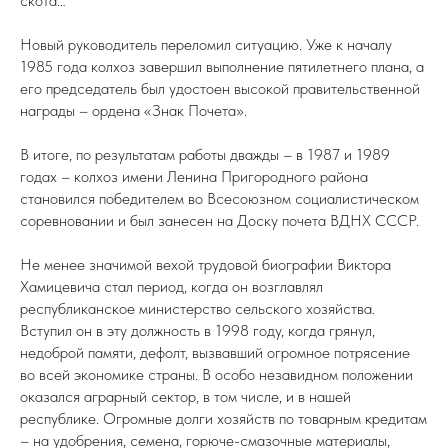
скота…
Новый руководитель переломил ситуацию. Уже к началу
1985 года колхоз завершил выполнение пятилетнего плана, а
его председатель был удостоен высокой правительственной
награды – ордена «Знак Почета».
В итоге, по результатам работы дважды – в 1987 и 1989
годах – колхоз имени Ленина Пригородного района
становился победителем во Всесоюзном социалистическом
соревновании и был занесен на Доску почета ВДНХ СССР.
Не менее значимой вехой трудовой биографии Виктора
Хамицевича стал период, когда он возглавлял
республиканское министерство сельского хозяйства.
Вступил он в эту должность в 1998 году, когда грянул,
недоброй памяти, дефолт, вызвавший огромное потрясение
во всей экономике страны. В особо незавидном положении
оказался аграрный сектор, в том числе, и в нашей
республике. Огромные долги хозяйств по товарным кредитам
– на удобрения, семена, горюче-смазочные материалы,