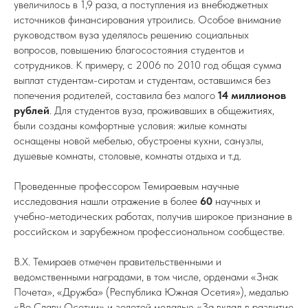
увеличилось в 1,9 раза, а поступления из внебюджетных
источников финансирования утроились. Особое внимание
руководством вуза уделялось решению социальных
вопросов, повышению благосостояния студентов и
сотрудников. К примеру, с 2006 по 2010 год общая сумма
выплат студентам-сиротам и студентам, оставшимся без
попечения родителей, составила без малого
14 миллионов
рублей
. Для студентов вуза, проживавших в общежитиях,
были созданы комфортные условия: жилые комнаты
оснащены новой мебелью, обустроены кухни, санузлы,
душевые комнаты, столовые, комнаты отдыха и т.д.
Проведенные профессором Темираевым научные
исследования нашли отражение в более
60
научных и
учебно-методических работах, получив широкое признание в
российском и зарубежном профессиональном сообществе.
В.Х. Темираев отмечен правительственными и
ведомственными наградами, в том числе, орденами «Знак
Почета», «Дружба» (Республика Южная Осетия»), медалью
«Во Славу Осетии» и золотой медалью «За вклад в развитие