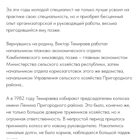
За эти годы молодой специалист не только лучше усвоил на
практике свою специальность, но и приобрел бесценный
опыт организаторской и руководящей работы, весьма
пригодившийся ему позже.
Вернувшись на родину, Виктор Темираев работал
начальником планово-экономического отдела
Камбилеевского химзавода, позже – главным экономистом
Министерства сельского хозяйства республики, затем
начальником отдела кормозаготовок этого же ведомства,
начальником Управления сельского хозяйства Пригородного
района…
А в 1982 году Темираева избирают председателем колхоза
имени Ленина Пригородного района. Это было, конечно же,
не только большое доверие тружеников хозяйства, но и
огромная ответственность. В непростой период пришлось
принимать колхоз его новому руководителю. Накопились
немалые долги, не было кормов, наблюдался большой падеж