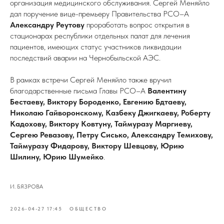
организация медицинского обслуживания. Сергей Меняйло
дал поручение вице-премьеру Правительства РСО–А
Александру Реутову
проработать вопрос открытия в
стационарах республики отдельных палат для лечения
пациентов, имеющих статус участников ликвидации
последствий аварии на Чернобыльской АЭС.
В рамках встречи Сергей Меняйло также вручил
благодарственные письма Главы РСО–А
Валентину
Бестаеву, Виктору Бороденко, Евгению Бдтаеву,
Николаю Гайворонскому, Казбеку Джигкаеву, Роберту
Кадохову, Виктору Ковтуну, Таймуразу Маргиеву,
Сергею Ревазову, Петру Сисько, Александру Темихову,
Таймуразу Фидарову, Виктору Шевцову, Юрию
Шилину, Юрию Шумейко
.
И. БЯЗРОВА
2026-04-27 17:45
ОБЩЕСТВО