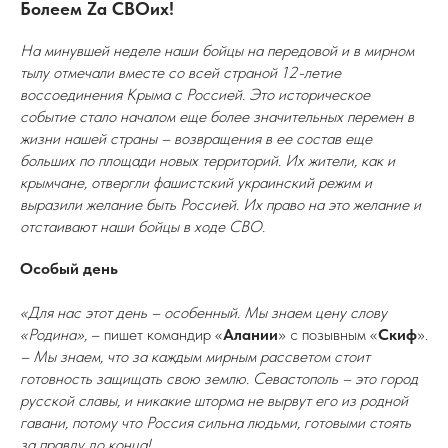
Болеем Zа СВОих!
На минувшей неделе наши бойцы на передовой и в мирном
тылу отмечали вместе со всей страной 12-летие
воссоединения Крыма с Россией. Это историческое
событие стало началом еще более значительных перемен в
жизни нашей страны – возвращения в ее состав еще
больших по площади новых территорий. Их жители, как и
крымчане, отвергли фашистский украинский режим и
выразили желание быть Россией. Их право на это желание и
отстаивают наши бойцы в ходе СВО.
Особый день
«Для нас этот день – особенный. Мы знаем цену слову
«Родина»,
– пишет командир «
Алании
» с позывным «
Скиф
».
– Мы знаем, что за каждым мирным рассветом стоит
готовность защищать свою землю. Севастополь – это город
русской славы, и никакие шторма не вырвут его из родной
гавани, потому что Россия сильна людьми, готовыми стоять
за правду до конца!