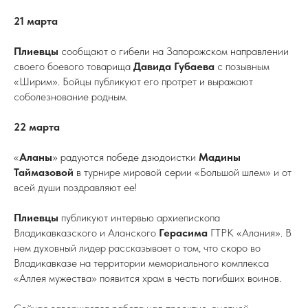
21 марта
Плиевцы
сообщают о гибели на Запорожском направлении
своего боевого товарища
Давида Губаева
с позывным
«Ширим». Бойцы публикуют его протрет и выражают
соболезнование родным.
22 марта
«
Аланы
» радуются победе дзюдоистки
Мадины
Таймазовой
в турнире мировой серии «Большой шлем» и от
всей души поздравляют ее!
Плиевцы
публикуют интервью архиепископа
Владикавказского и Аланского
Герасима
ГТРК «Алания». В
нем духовный лидер рассказывает о том, что скоро во
Владикавказе на территории мемориального комплекса
«Аллея мужества» появится храм в честь погибших воинов.