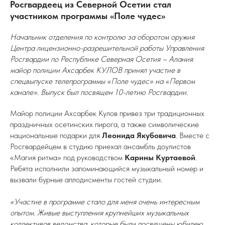
Росгвардеец из Северной Осетии стал
участником программы «Поле чудес»
Начальник отделения по контролю за оборотом оружия
Центра лицензионно-разрешительной работы Управления
Росгвардии по Республике Северная Осетия – Алания
майор полиции Ахсарбек КУЛОВ принял участие в
спецвыпуске телепрограммы «Поле чудес» на «Первом
канале». Выпуск был посвящен 10-летию Росгвардии.
Майор полиции Ахсарбек Кулов привез три традиционных
праздничных осетинских пирога, а также символические
национальные подарки для
Леонида Якубовича
. Вместе с
Росгвардейцем в студию приехал ансамбль доулистов
«Магия ритма» под руководством
Карины Куртаевой
.
Ребята исполнили запоминающийся музыкальный номер и
вызвали бурные аплодисменты гостей студии.
«Участие в программе стало для меня очень интересным
опытом. Живые выступления крупнейших музыкальных
коллективов ведомства, которые были посвящены юбилею