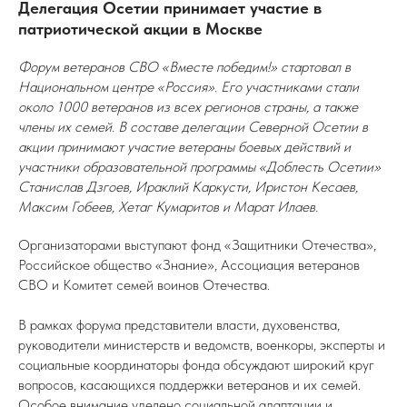
Делегация Осетии принимает участие в
патриотической акции в Москве
Форум ветеранов СВО «Вместе победим!» стартовал в
Национальном центре «Россия». Его участниками стали
около 1000 ветеранов из всех регионов страны, а также
члены их семей. В составе делегации Северной Осетии в
акции принимают участие ветераны боевых действий и
участники образовательной программы «Доблесть Осетии»
Станислав Дзгоев, Ираклий Каркусти, Иристон Кесаев,
Максим Гобеев, Хетаг Кумаритов и Марат Илаев.
Организаторами выступают фонд «Защитники Отечества»,
Российское общество «Знание», Ассоциация ветеранов
СВО и Комитет семей воинов Отечества.
В рамках форума представители власти, духовенства,
руководители министерств и ведомств, военкоры, эксперты и
социальные координаторы фонда обсуждают широкий круг
вопросов, касающихся поддержки ветеранов и их семей.
Особое внимание уделено социальной адаптации и