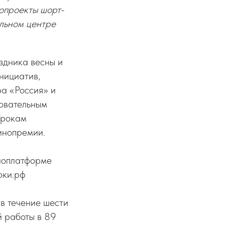
нопроекты шорт-
льном центре
здника весны и
нициатив,
ра «Россия» и
овательным
Урокам
инопремии.
иноплатформе
оки.рф
в течение шести
й работы в 89