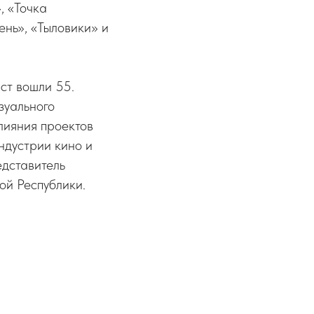
, «Точка
ень», «Тыловики» и
ст вошли 55.
зуального
лияния проектов
ндустрии кино и
дставитель
ой Республики.