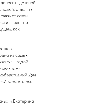
 доносить до юной
онажей, отделять
связь от сотен
ся и влияет на
дущем, как
остков,
 одна из самых
кто он – герой
у мы хотим
 субъективный. Для
ый ответ», а все
есны», «Екатерина