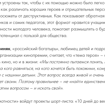
и устроены так, чтобы с их помощью можно было легко
 как различать хороших героев и отрицательных перс
осюжеты от деструктивных. Как показывает обратная 
иков и самих педагогов, этот формат нравится учащим
ости молодого человека, помогает размышлять о бу
потенциал с пользой для общества.
риняк
, «российский богатырь», любимец детей и подр
рганизации кинопремии, считает, что «тема героя» –
 кино, но и в жизни:
«Мы постоянно пытаемся понять, 
а кого равняться, на кого хочется быть похожими, ком
 с нашими детьми. Этот вопрос всегда живой и очень
ет своим. Поэтому правильнее – не «найти единственн
этим вопросом – и искать свой»
.
отности» войдут проекты шорт-листа: «10 дней до в