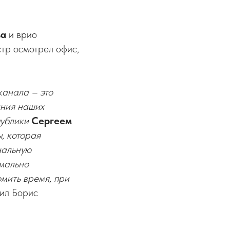
ва
и врио
тр осмотрел офис,
канала – это
ания наших
публики
Сергеем
, которая
нальную
мально
мить время, при
тил Борис