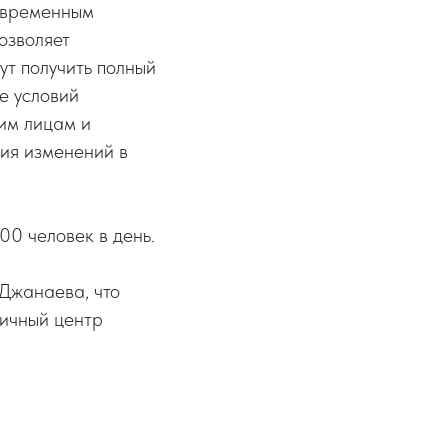
овременным
озволяет
ут получить полный
е условий
ким лицам и
ния изменений в
0 человек в день.
 Джанаева, что
гичный центр