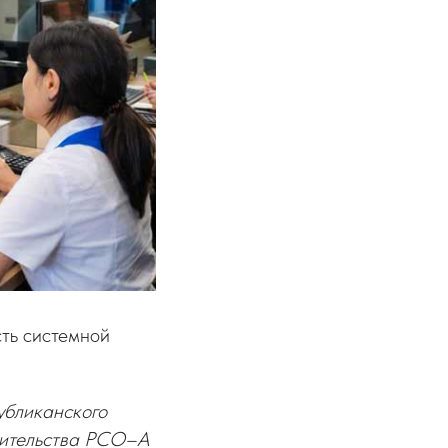
сть системной
убликанского
вительства РСО–А