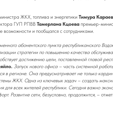
министра ЖКХ, топлива и энергетики
Тимура Карае
ектора ГУП РПВВ
Тамерлана Кцоева
премьер-минис
е возможности и пообщался с сотрудниками.
менного абонентского пункта республиканского Водо
лизации стратегии по повышению качества обслужив
обствует достижению цели, поставленной главой рес
яйло.
Запуск нового офиса – часть системной работы
ся в регионе. Она предусматривает не только карди
темы ЖКХ. Одна из ключевых задач – создать макси
я для всех жителей республики. Сегодня важно эконо
орт. Развитие сети, безусловно, продолжится,
– отме