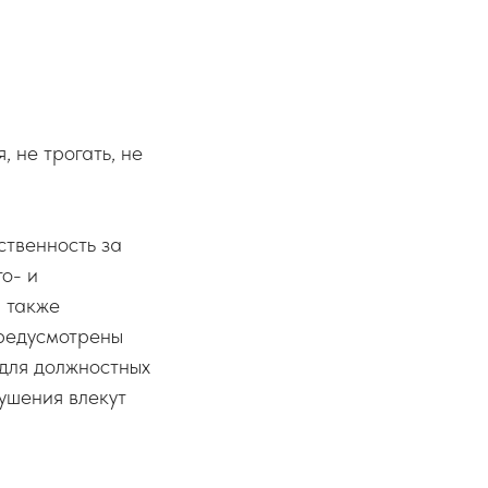
 не трогать, не
твенность за
о- и
а также
редусмотрены
 для должностных
ушения влекут