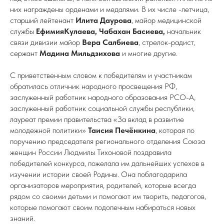
них награждены орденами и медалями. В их числе -летчица,
старший лейтенант
Илита Даурова
, майор медицинской
службы
ЕфимияКулаева, Чабахан Басиева,
начальник
связи дивизии майор
Вера Салбиева
, стрелок-радист,
сержант
Мадина Мильдзихова
и многие другие.
С приветственным словом к победителям и участникам
обратилась отличник народного просвещения РФ,
заслуженный работник народного образования РСО-А,
заслуженный работник социальной службы республики,
лауреат премии правительства «За вклад в развитие
молодежной политики»
Таисия Печёнкина
, которая по
поручению председателя регионального отделения Союза
женщин России Людмилы Тихоновой поздравила
победителей конкурса, пожелала им дальнейших успехов в
изучении истории своей Родины. Она поблагодарила
организаторов мероприятия, родителей, которые всегда
рядом со своими детьми и помогают им творить, педагогов,
которые помогают своим подопечным набираться новых
знаний.