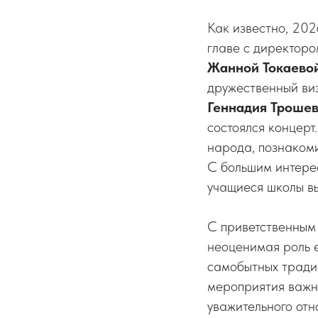
Как известно, 202
главе с директор
Жанной Токаевой
дружественный виз
Геннадия Троше
состоялся концерт
народа, познакоми
С большим интере
учащиеся школы вы
С приветственным 
неоценимая роль 
самобытных тради
мероприятия важны
уважительного отн