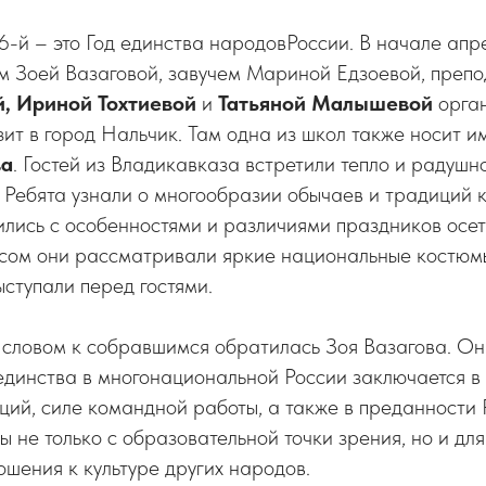
6-й – это Год единства народовРоссии. В начале апр
ом Зоей Вазаговой, завучем Мариной Едзоевой, преп
, Ириной Тохтиевой
и
Татьяной Малышевой
орга
ит в город Нальчик. Там одна из школ также носит и
ва
. Гостей из Владикавказа встретили тепло и радушно,
. Ребята узнали о многообразии обычаев и традиций
лись с особенностями и различиями праздников осет
сом они рассматривали яркие национальные костюмы
ступали перед гостями.
словом к собравшимся обратилась Зоя Вазагова. Он
единства в многонациональной России заключается в
ций, силе командной работы, а также в преданности
 не только с образовательной точки зрения, но и дл
ошения к культуре других народов.