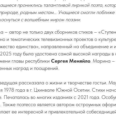
ащиеся прониклись талантливой лирикой поэта, кото
 природе, родным местам… Учащиеся смогли поближе 
коснуться с волшебным миром поэзии.
– автор не только двух сборников стихов – «Ступен
но и тематических телевизионных проектов о культур
ржество единства», направленный на объединение и
2025 году была удостоена самой высокой награды в 
имени главы республики
Сергея Меняйло
. Марина –
енных наград и поощрений.
 ведущая рассказала о жизни и творчестве гостьи. 
я 1978 года в г. Цхинвале Южной Осетии. Стихи нача
. Печаталась во многих изданиях с 2021 года. Особу
. Также поэтесса является автором остроумных афор
елает ее интересной и привлекательной собеседницей