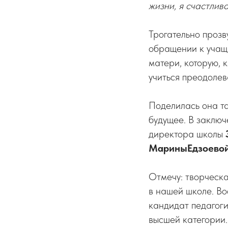
жизни, я счастлив
Трогательно прозв
обращении к учащ
матери, которую, 
учиться преодолева
Поделилась она та
будущее. В заключ
директора школы
МариныЕдзоево
Отмечу: творческ
в нашей школе. Во
кандидат педагоги
высшей категории.