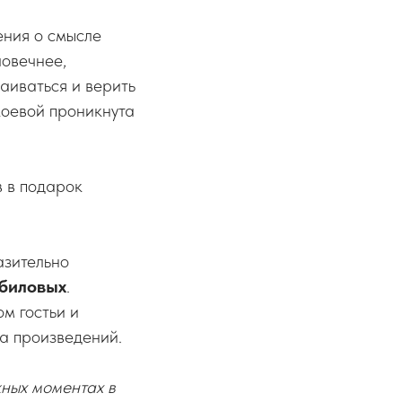
ения о смысле
ловечнее,
аиваться и верить
акоевой проникнута
в в подарок
азительно
ибиловых
.
м гостьи и
ка произведений.
жных моментах в