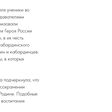
еля ученики во
одавателями
низовали
мя Героя России
 в их честь
 кабардинского
ин и кабардинцев.
, в которых
а подчеркнула, что
 сохранении
 Родине. Подобные
я воспитания