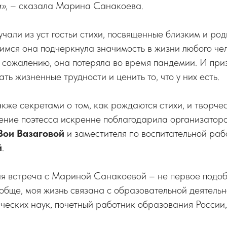
а»
, – сказала Марина Санакоева.
учали из уст гостьи стихи, посвященные близким и ро
имся она подчеркнула значимость в жизни любого че
к сожалению, она потеряла во время пандемии. И при
ть жизненные трудности и ценить то, что у них есть.
кже секретами о том, как рождаются стихи, и творч
ение поэтесса искренне поблагодарила организаторо
Зои Вазаговой
и заместителя по воспитательной раб
й
.
ая встреча с Мариной Санакоевой – не первое подо
обще, моя жизнь связана с образовательной деятельн
ческих наук, почетный работник образования России