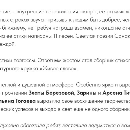
ение – внутренние переживания автора, ее размышл
рных строках звучат призывы к людям быть добрее, че
 ближнему, не требуя награды взамен, никогда не отч
, на ее стихи написаны 11 песен. Светлая поэзия Сан
еждой.
стихи поэтессы. Ответным жестом стал сборник стихо
атурного кружка «Живое слово».
 теплой и душевной атмосфере. Особенно ярко и выр
в прочтении
Златы Березовой
,
Зарины
и
Арсена Т
льяна Гогаева
выразила свое восхищение творчество
еских успехов и выхода в свет еще не одного сборни
 духовно обогатила ребят, заставила задуматься о ва