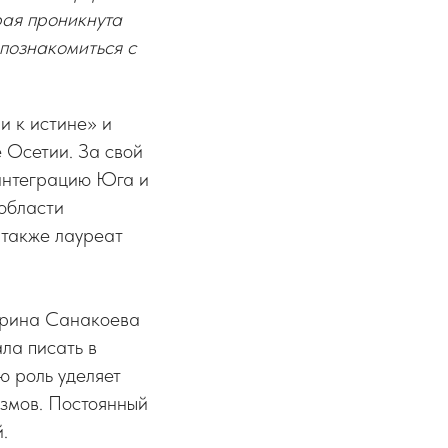
рая проникнута
познакомиться с
и к истине» и
е Осетии. За свой
 интеграцию Юга и
области
 также лауреат
Марина Санакоева
ла писать в
ю роль уделяет
измов. Постоянный
.