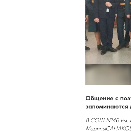
Общение с поэт
запоминаются 
В СОШ №40 им. Г.
МариныСАНАКОЕВО