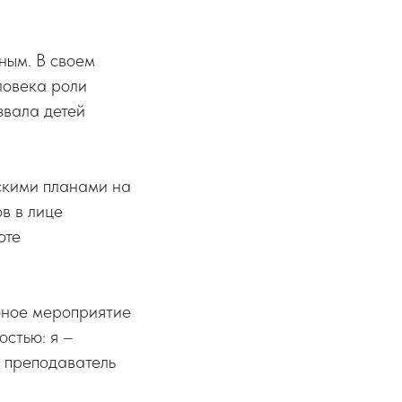
дным. В своем
ловека роли
звала детей
ескими планами на
в в лице
оте
бное мероприятие
остью: я –
, преподаватель