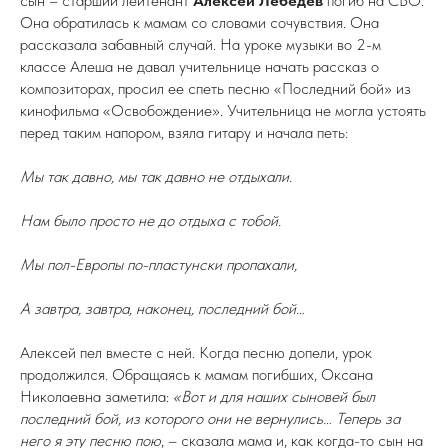
сын – старший лейтенант
Алексей
Лебедев
погиб на СВО.
Она обратилась к мамам со словами сочувствия. Она
рассказала забавный случай. На уроке музыки во 2-м
классе Алеша не давал учительнице начать рассказ о
композиторах, просил ее спеть песню «Последний бой» из
кинофильма «Освобождение». Учительница не могла устоять
перед таким напором, взяла гитару и начала петь:
Мы так давно, мы так давно не отдыхали.
Нам было просто не до отдыха с тобой.
Мы пол-Европы по-пластунски пропахали,
А завтра, завтра, наконец, последний бой…
Алексей пел вместе с ней. Когда песню допели, урок
продолжился. Обращаясь к мамам погибших, Оксана
Николаевна заметила:
«Вот и для наших сыновей был
последний бой, из которого они не вернулись… Теперь за
него я эту песню пою
, – сказала мама и, как когда-то сын на