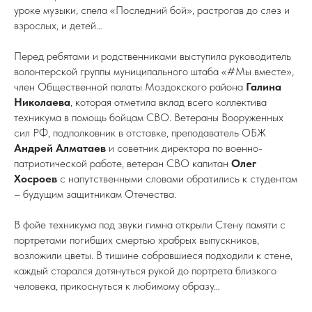
уроке музыки, спела «Последний бой», растрогав до слез и
взрослых, и детей…
Перед ребятами и родственниками выступила руководитель
волонтерской группы муниципального штаба «#Мы вместе»,
член Общественной палаты Моздокского района
Галина
Николаева
, которая отметила вклад всего коллектива
техникума в помощь бойцам СВО. Ветераны Вооруженных
сил РФ, подполковник в отставке, преподаватель ОБЖ
Андрей Алматаев
и советник директора по военно-
патриотической работе, ветеран СВО капитан
Олег
Хосроев
с напутственными словами обратились к студентам
– будущим защитникам Отечества.
В фойе техникума под звуки гимна открыли Стену памяти с
портретами погибших смертью храбрых выпускников,
возложили цветы. В тишине собравшиеся подходили к стене,
каждый старался дотянуться рукой до портрета близкого
человека, прикоснуться к любимому образу…