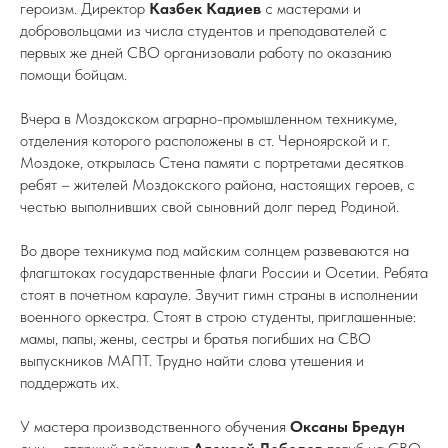
героизм. Директор
Казбек Кадиев
с мастерами и
добровольцами из числа студентов и преподавателей с
первых же дней СВО организовали работу по оказанию
помощи бойцам.
Вчера в Моздокском аграрно-промышленном техникуме,
отделения которого расположены в ст. Черноярской и г.
Моздоке, открылась Стена памяти с портретами десятков
ребят – жителей Моздокского района, настоящих героев, с
честью выполнивших свой сыновний долг перед Родиной.
Во дворе техникума под майским солнцем развеваются на
флагштоках государственные флаги России и Осетии. Ребята
стоят в почетном карауле. Звучит гимн страны в исполнении
военного оркестра. Стоят в строю студенты, приглашенные:
мамы, папы, жены, сестры и братья погибших на СВО
выпускников МАПТ. Трудно найти слова утешения и
поддержать их.
У мастера производственного обучения
Оксаны Бредун