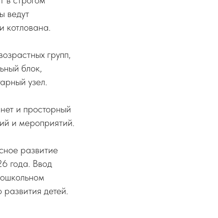
т в строгом
ы ведут
и котлована.
возрастных групп,
ьный блок,
арный узел.
нет и просторный
ий и мероприятий.
сное развитие
6 года. Ввод
 дошкольном
 развития детей.