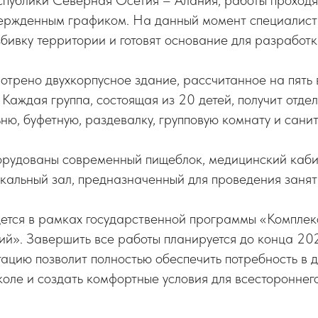
публики Северная Осетия – Алания, работы проходя
твержденным графиком. На данный момент специалист
бивку территории и готовят основание для разработк
трено двухкорпусное здание, рассчитанное на пять 
 Каждая группа, состоящая из 20 детей, получит отдел
ю, буфетную, раздевалку, групповую комнату и санит
борудованы современный пищеблок, медицинский каби
кальный зал, предназначенный для проведения занят
дется в рамках государственной программы «Комплек
ий». Завершить все работы планируется до конца 202
тацию позволит полностью обеспечить потребность в
оле и создать комфортные условия для всестороннего