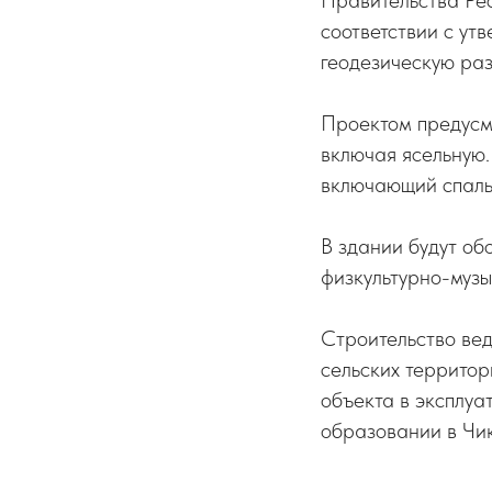
Правительства Рес
соответствии с у
геодезическую раз
Проектом предусмо
включая ясельную.
включающий спальн
В здании будут о
физкультурно-музы
Строительство ве
сельских территор
объекта в эксплуа
образовании в Чик