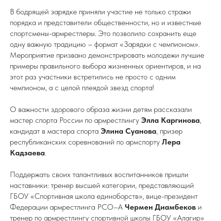
В бодрящей зарядке приняли участие не только стражи
порядка и представители общественности, но и известные
спортсмены-армрестлеры. Это позволило сохранить еще
одну важную традицию – формат «Зарядки с чемпионом».
Мероприятие призвано демонстрировать молодежи лучшие
примеры правильного выбора жизненных ориентиров, и на
этот раз участники встретились не просто с одним
чемпионом, а с целой плеядой звезд спорта!
О важности здорового образа жизни детям рассказали
мастер спорта России по армрестлингу
Элла Каргинова
,
кандидат в мастера спорта
Элина Суанова
, призер
республиканских соревнований по армспорту
Лера
Кадзаева
.
Поддержать своих талантливых воспитанников пришли
наставники: тренер высшей категории, представляющий
ГБОУ «Спортивная школа единоборств», вице-президент
Федерации армрестлинга РСО–А
Чермен Диамбеков
и
тренер по армрестлингу спортивной школы ГБОУ «Алагир»