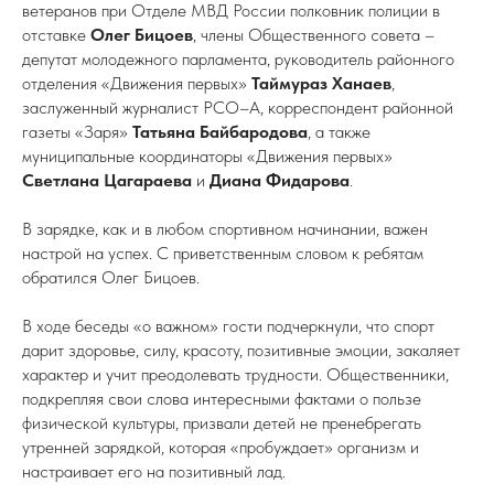
ветеранов при Отделе МВД России полковник полиции в
отставке
Олег Бицоев
, члены Общественного совета –
депутат молодежного парламента, руководитель районного
отделения «Движения первых»
Таймураз Ханаев
,
заслуженный журналист РСО–А, корреспондент районной
газеты «Заря»
Татьяна Байбародова
, а также
муниципальные координаторы «Движения первых»
Светлана Цагараева
и
Диана Фидарова
.
В зарядке, как и в любом спортивном начинании, важен
настрой на успех. С приветственным словом к ребятам
обратился Олег Бицоев.
В ходе беседы «о важном» гости подчеркнули, что спорт
дарит здоровье, силу, красоту, позитивные эмоции, закаляет
характер и учит преодолевать трудности. Общественники,
подкрепляя свои слова интересными фактами о пользе
физической культуры, призвали детей не пренебрегать
утренней зарядкой, которая «пробуждает» организм и
настраивает его на позитивный лад.