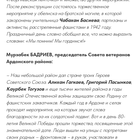
После реконструкции состоялось торжественное
мероприятие у обелиска на братской могиле, в которой
захоронены учительница
Чабахан Басиева
, партизаны и
активисты, расстрелянные фашистами в 1942 году.
Праздничный день словно обобщил все, что можно выразить
словами: «Мы помним! Мы гордимся!»
Мурзабек БАДРИЕВ, председатель Совета ветеранов
Ардонского района:
– Наш небольшой район дал стране троих Героев
Советского Союза.
Алихан Гагкаев, Григорий Пасынков
,
Каурбек Тогузов
и еще тысячи жителей района в годы
Великой Отечественной войны защищали свою Родину от
фашистских захватчиков. Каждый год в Ардоне и селах
проходят мероприятия, на которых звучат слова
благодарности за их солдатский подвиг. Вот и в день 80-
летия Великой Победы прошли торжества, посвященные этой
знаменательной дате. Люди вышли на улицы с портретами
своих родных – фронтовиков – в руках, участвовали в