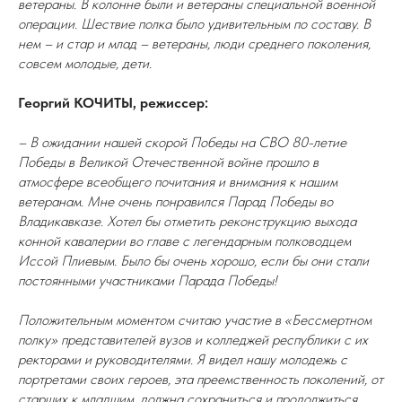
ветераны. В колонне были и ветераны специальной военной
операции. Шествие полка было удивительным по составу. В
нем – и стар и млад – ветераны, люди среднего поколения,
совсем молодые, дети.
Георгий КОЧИТЫ, режиссер:
– В ожидании нашей скорой Победы на СВО 80-летие
Победы в Великой Отечественной войне прошло в
атмосфере всеобщего почитания и внимания к нашим
ветеранам. Мне очень понравился Парад Победы во
Владикавказе. Хотел бы отметить реконструкцию выхода
конной кавалерии во главе с легендарным полководцем
Иссой Плиевым. Было бы очень хорошо, если бы они стали
постоянными участниками Парада Победы!
Положительным моментом считаю участие в «Бессмертном
полку» представителей вузов и колледжей республики с их
ректорами и руководителями. Я видел нашу молодежь с
портретами своих героев, эта преемственность поколений, от
старших к младшим, должна сохраниться и продолжиться.