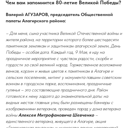
Чем вам запомнится 80-летие Великой Победы?
Валерий АГУЗАРОВ, председатель Общественной
палаты Алагирского района:
– Для меня, сына участника Великой Отечественной войны и
жителя района, на территории которого более шестидесяти
памятников землякам и защитникам алагирской земли, День
Победы – особая дата. Каждый год, 9 Мая, я иду на
праздничное мероприятие с чувством радости, скорби и
гордости за свой великий народ. Торжественное возложение
венков, корзин и живых цветов к памятникам в Алагире и
сельских поселениях, митинг у монумента павшим советским
воинам в городском парке, воспоминания, праздничные
гулянья – это составляющие праздничного дня. Район
готовился к нему задолго до знаменательной даты: на
видных местах главных улиц были размещены баннеры с
изображениями ветеранов, проведен парад у дома ветерана
войны
Алексея Митрофановича Шевченко
–
единственного ветерана, живущего в Алагире, акция
«Георгиевская ленточка» и множество других мероприятий.