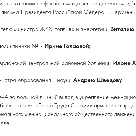
тие в оказании шефской помощи воссоединенным суб
 письма Президента Российской Федерации вручены
ителю министра ЖКХ, топлива и энергетики
Виталию 
 поликлиники № 7
Ирине Галаовой;
 Ардонской центральной районной больницы
Илоне Х
нистра образования и науки
Андрею Швецову
.
О–А
за большой личный вклад в укрепление межнаци
ублике звание «Герой Труда Осетии» присвоено пре
онального межнационального общественного движен
уеву
.