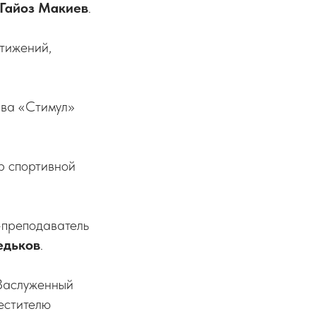
Гайоз Макиев
.
стижений,
рва «Стимул»
р спортивной
-преподаватель
едьков
.
«Заслуженный
естителю