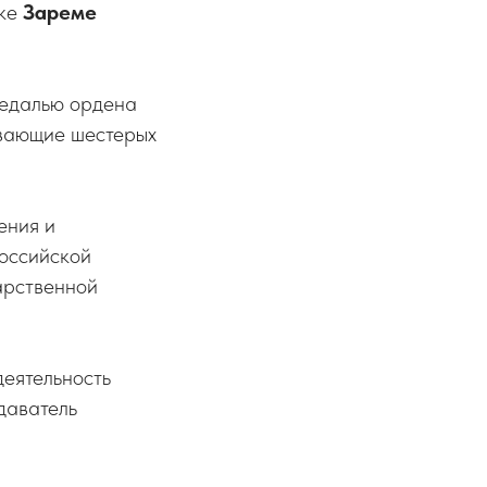
ике
Зареме
медалью ордена
ывающие шестерых
ения и
оссийской
арственной
деятельность
даватель