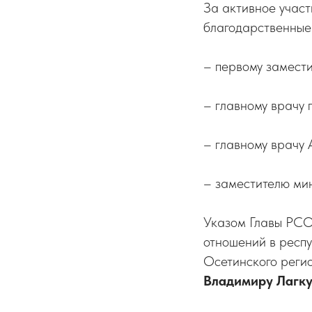
За активное учас
благодарственные
– первому замест
– главному врачу
– главному врачу
– заместителю ми
Указом Главы РС
отношений в респ
Осетинского реги
Владимиру Лагк