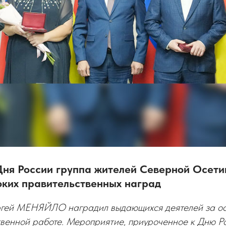
Дня России группа жителей Северной Осети
оких правительственных наград
ей МЕНЯЙЛО наградил выдающихся деятелей за осо
венной работе. Мероприятие, приуроченное к Дню Ро