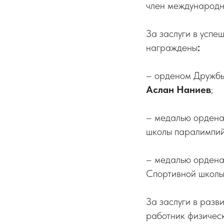
член международн
За заслуги в успе
награждены
:
– орденом Дружб
Аслан Наниев
;
– медалью ордена 
школы паралимпий
– медалью ордена 
Спортивной школы
За заслуги в разв
работник физичес