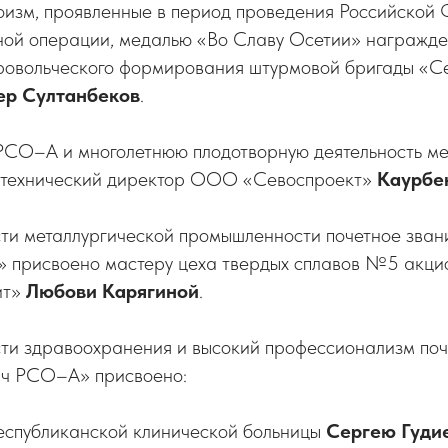
роизм, проявленные в период проведения Российской
ной операции, медалью «Во Славу Осетии»
награжде
ровольческого формирования штурмовой бригады «
ер Султанбеков
.
 РСО–А и многолетнюю плодотворную деятельность
ме
 технический директор ООО «Севоспроект»
Каурбе
асти металлургической промышленности почетное зва
» присвоено
мастеру цеха твердых сплавов №5 акци
ит»
Любови Карягиной
.
сти здравоохранения и высокий профессионализм по
ач РСО–А»
присвоено:
Республиканской клинической больницы
Сергею Гуди