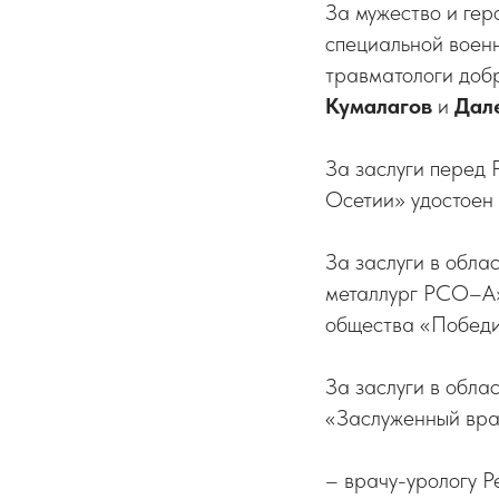
За мужество и ге
специальной воен
травматологи доб
Кумалагов
и
Дал
За заслуги перед
Осетии»
удостоен
За заслуги в обл
металлург РСО–А
общества «Побед
За заслуги в обла
«Заслуженный вр
– врачу-урологу 