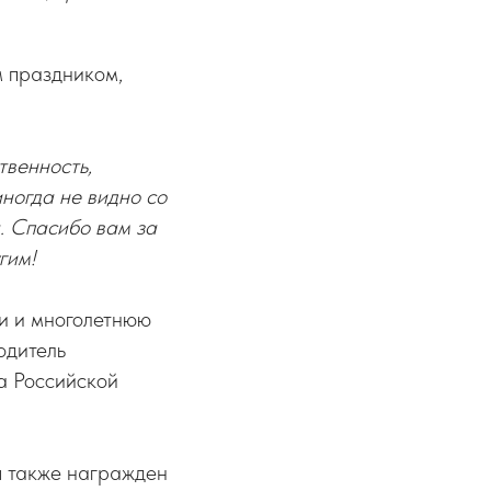
м праздником,
твенность,
иногда не видно со
а. Спасибо вам за
гим!
ки и многолетнюю
одитель
а Российской
ы также награжден