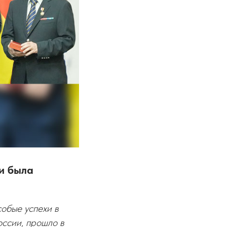
и была
бые успехи в
ссии, прошло в