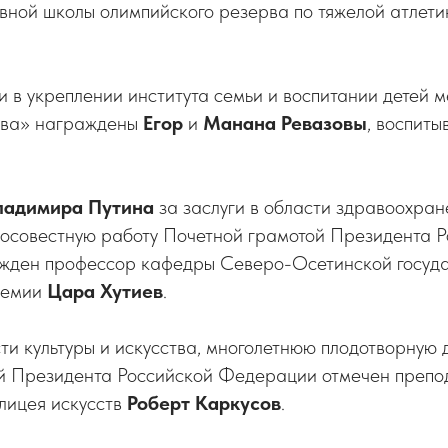
вной школы олимпийского резерва по тяжелой атлет
и в укреплении института семьи и воспитании детей 
ава» награждены
Егор
и
Манана Ревазовы
, воспит
ладимира Путина
за заслуги в области здравоохран
осовестную работу Почетной грамотой Президента Р
жден профессор кафедры Северо-Осетинской госуд
демии
Цара Хутиев
.
сти культуры и искусства, многолетнюю плодотворную 
й Президента Российской Федерации отмечен препо
лицея искусств
Роберт Каркусов
.