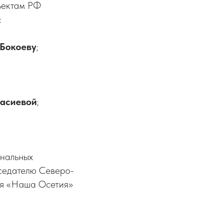
ъектам РФ
:
Бокоеву
;
асиевой
;
ональных
дседателю Северо-
ия «Наша Осетия»