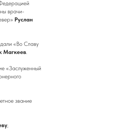
 Федерацией
ны врачи-
Север»
Руслан
дали «Во Славу
к Магкеев
.
ние «Заслуженный
онерного
четное звание
еву
;