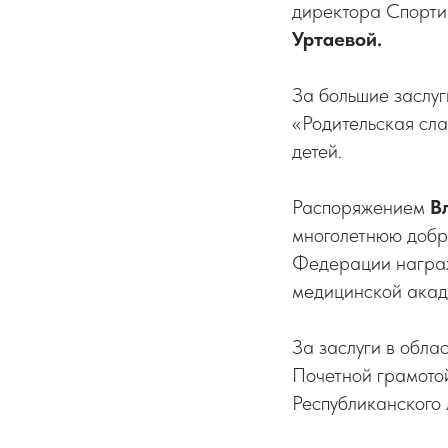
директора Спорти
Уртаевой.
За большие заслуг
«Родительская сл
детей.
Распоряжением
В
многолетнюю добр
Федерации награ
медицинской ака
За заслуги в обла
Почетной грамото
Республиканского 