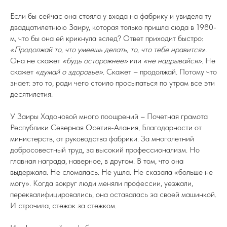
Если бы сейчас она стояла у входа на фабрику и увидела ту
двадцатилетнюю Заиру, которая только пришла сюда в 1980-
м, что бы она ей крикнула вслед? Ответ приходит быстро:
«Продолжай то, что умеешь делать, то, что тебе нравится».
Она не скажет
«будь осторожнее»
или
«не надрывайся»
. Не
скажет
«думай о здоровье»
. Скажет – продолжай. Потому что
знает: это то, ради чего стоило просыпаться по утрам все эти
десятилетия.
У Заиры Хадоновой много поощрений – Почетная грамота
Республики Северная Осетия-Алания, Благодарности от
министерств, от руководства фабрики. За многолетний
добросовестный труд, за высокий профессионализм. Но
главная награда, наверное, в другом. В том, что она
выдержала. Не сломалась. Не ушла. Не сказала «больше не
могу». Когда вокруг люди меняли профессии, уезжали,
переквалифицировались, она оставалась за своей машинкой.
И строчила, стежок за стежком.