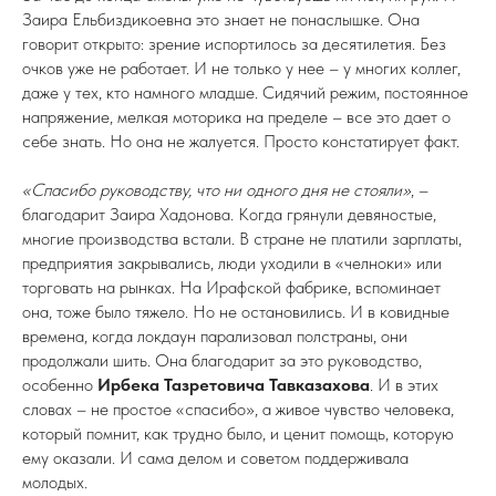
Заира Ельбиздикоевна это знает не понаслышке. Она
говорит открыто: зрение испортилось за десятилетия. Без
очков уже не работает. И не только у нее – у многих коллег,
даже у тех, кто намного младше. Сидячий режим, постоянное
напряжение, мелкая моторика на пределе – все это дает о
себе знать. Но она не жалуется. Просто констатирует факт.
«Спасибо руководству, что ни одного дня не стояли»
, –
благодарит Заира Хадонова. Когда грянули девяностые,
многие производства встали. В стране не платили зарплаты,
предприятия закрывались, люди уходили в «челноки» или
торговать на рынках. На Ирафской фабрике, вспоминает
она, тоже было тяжело. Но не остановились. И в ковидные
времена, когда локдаун парализовал полстраны, они
продолжали шить. Она благодарит за это руководство,
особенно
Ирбека Тазретовича Тавказахова
. И в этих
словах – не простое «спасибо», а живое чувство человека,
который помнит, как трудно было, и ценит помощь, которую
ему оказали. И сама делом и советом поддерживала
молодых.