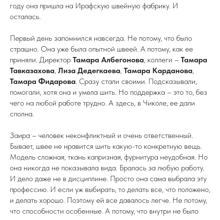
году она пришла на Ирафскую швейную фабрику. И
осталась.
Первый день запомнился навсегда. Не потому, что было
страшно. Она уже была опытной швеей. А потому, как ее
приняли. Директор
Тамара Албегонова
, коллеги –
Тамара
Тавказахова
,
Лиза Дедегкаева
,
Тамара Карданова
,
Тамара Фидарова
. Сразу стали своими. Подсказывали,
помогали, хотя она и умела шить. Но поддержка – это то, без
чего на любой работе трудно. А здесь, в Чиколе, ее дали
сполна.
Заира – человек неконфликтный и очень ответственный.
Бывает, швее не нравится шить какую-то конкретную вещь.
Модель сложная, ткань капризная, фурнитура неудобная. Но
она никогда не показывала вида. Бралась за любую работу.
И дело даже не в дисциплине. Просто она сама выбрала эту
профессию. И если уж выбирать, то делать все, что положено,
и делать хорошо. Поэтому ей все давалось легче. Не потому,
что способности особенные. А потому, что внутри не было