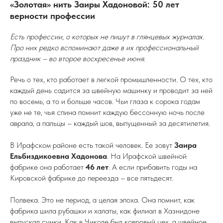
«Золотая» нить Заиры Хадоновой: 50 лет
верности профессии
Есть профессии, о которых не пишут в глянцевых журналах.
Про них редко вспоминают даже в их профессиональный
праздник – во второе воскресенье июня.
Речь о тех, кто работает в легкой промышленности. О тех, кто
каждый день садится за швейную машинку и проводит за ней
по восемь, а то и больше часов. Чьи глаза к сорока годам
уже не те, чья спина помнит каждую бессонную ночь после
аврала, а пальцы – каждый шов, выпущенный за десятилетия.
В Ирафском районе есть такой человек. Ее зовут
Заира
Ельбиздикоевна Хадонова
. На Ирафской швейной
фабрике она работает
46 лет
. А если прибавить годы на
Кировской фабрике до переезда – все пятьдесят.
Полвека. Это не период, а целая эпоха. Она помнит, как
фабрика шила рубашки и халаты, как филиал в Хазнидоне
выпускал сумки. Как в Чиколе был ковровый цех, а швейное