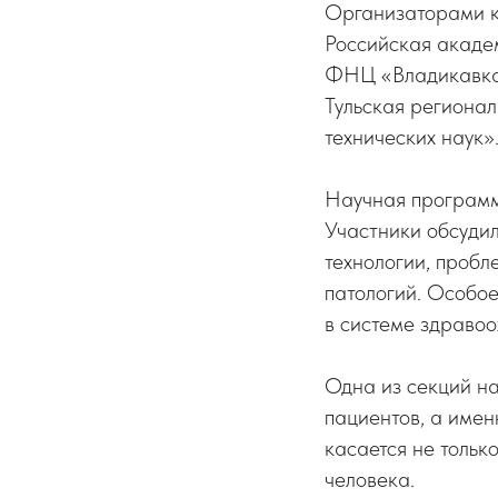
Организаторами к
Российская акаде
ФНЦ «Владикавказ
Тульская региона
технических наук»
Научная программ
Участники обсуди
технологии, проб
патологий. Особо
в системе здраво
Одна из секций н
пациентов, а имен
касается не только
человека.