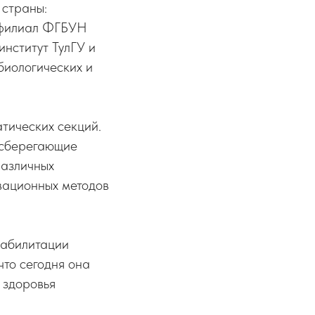
 страны:
– филиал ФГБУН
нститут ТулГУ и
биологических и
тических секций.
есберегающие
различных
вационных методов
еабилитации
что сегодня она
о здоровья