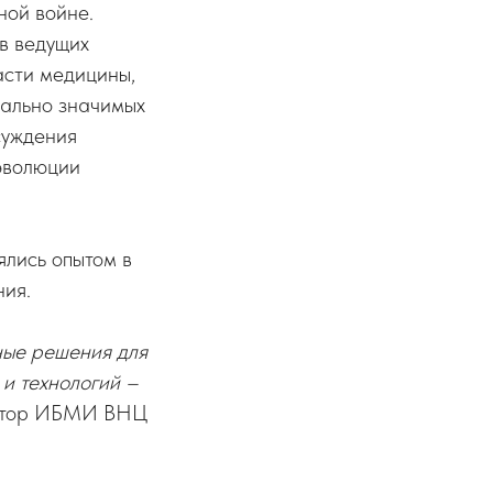
ной войне.
в ведущих
асти медицины,
иально значимых
суждения
 эволюции
ялись опытом в
ния.
ные решения для
и технологий –
ктор ИБМИ ВНЦ