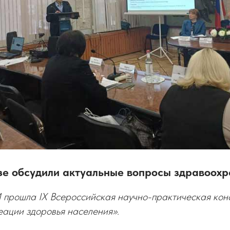
зе обсудили актуальные вопросы здравоох
прошла IХ Всероссийская научно-практическая ко
еации здоровья населения».