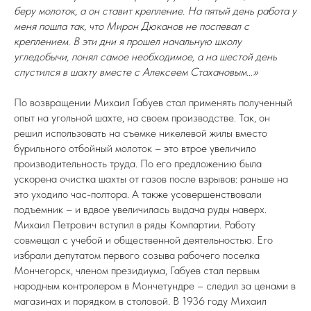
беру молоток, а он ставит крепление. На пятый день работа у
меня пошла так, что Мирон Дюканов не поспевал с
креплением. В эти дни я прошел начальную школу
угледобычи, понял самое необходимое, а на шестой день
спустился в шахту вместе с Алексеем Стахановым…»
По возвращении Михаил Габуев стал применять полученный
опыт на угольной шахте, на своем производстве. Так, он
решил использовать на съемке никелевой жилы вместо
бурильного отбойный молоток – это втрое увеличило
производительность труда. По его предложению была
ускорена очистка шахты от газов после взрывов: раньше на
это уходило час-полтора. А также усовершенствовали
подъемник – и вдвое увеличилась выдача руды наверх.
Михаил Петрович вступил в ряды Компартии. Работу
совмещал с учебой и общественной деятельностью. Его
избрали депутатом первого созыва рабочего поселка
Мончегорск, членом президиума, Габуев стал первым
народным контролером в Мончетундре – следил за ценами в
магазинах и порядком в столовой. В 1936 году Михаил