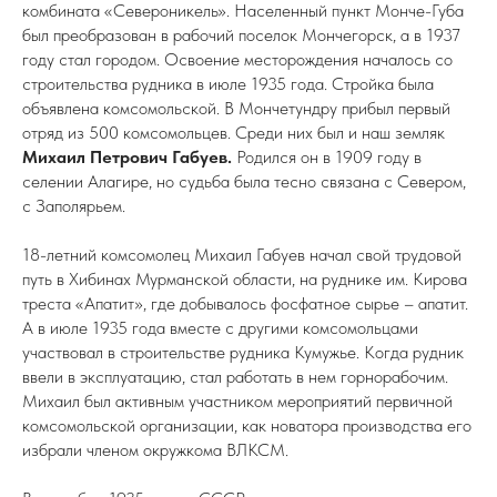
комбината «Североникель». Населенный пункт Монче-Губа
был преобразован в рабочий поселок Мончегорск, а в 1937
году стал городом. Освоение месторождения началось со
строительства рудника в июле 1935 года. Стройка была
объявлена комсомольской. В Мончетундру прибыл первый
отряд из 500 комсомольцев. Среди них был и наш земляк
Михаил Петрович Габуев.
Родился он в 1909 году в
селении Алагире, но судьба была тесно связана с Севером,
с Заполярьем.
18-летний комсомолец Михаил Габуев начал свой трудовой
путь в Хибинах Мурманской области, на руднике им. Кирова
треста «Апатит», где добывалось фосфатное сырье – апатит.
А в июле 1935 года вместе с другими комсомольцами
участвовал в строительстве рудника Кумужье. Когда рудник
ввели в эксплуатацию, стал работать в нем горнорабочим.
Михаил был активным участником мероприятий первичной
комсомольской организации, как новатора производства его
избрали членом окружкома ВЛКСМ.