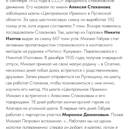
В сентябре 1935 года в СССР зародилось стахановское
движение. Его назвали по имени
Алексея Стаханова
,
забойщика шахты «Центральное Ирмино» в Луганской
области. За одну шестичасовую смену он выработал 102
тонны угля, хотя норма составляла 7 тонн. Вскоре появились
последователи Стаханова. Так, шахтер из Горловки
Никита
Изотов
выдал за смену 607 тонн угля. Михаил Габуев стал
активным пропагандистом стахановского и изотовского
методов на руднике «Нитисс-Кумужье». Переписывался с
Никитой Изотовым. В декабре 1935 года, получив очередной
отпуск, Михаил приехал на свою малую родину – в Осетию,
несколько дней побыл дома, встретился с родственниками,
друзьями. Затем решил отправиться на Луганщину, на шахту,
где работал Стаханов, чтобы познакомиться с ним лично,
изучить его метод. На шахте «Центральное Ирмино»
Михаил и встретился с Алексеем Стахановым и его
товарищами. 18 дней работал мончегорский горняк из
Алагира на угольной шахте. В первые пять дней Габуев
работал с парторгом участка
Мироном Дюкановым
. Позже
Михаил Петрович вспоминал:
«…Работали мы на одном
молотке попеременно: сперва он рубает, я креплю, потом я