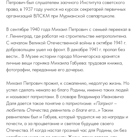
Петрович был слушателем заочного Института советского
права, в 1937 году учился на курсах секретарей первичных
организаций ВЛСКМ при Мурманской совпартшколе.
В сентябре 1940 года Михаил Петрович с семьей переехал в
г. Ленинград, где работал на строительстве метрополитена.
С началом Великой Отечественной войны в октябре 1941 г.
добровольцем ушел на фронт. В декабре 1941 г. пропал без
вести... В Музее истории города Мончегорска хранятся
личные вещи горняка Михаила Габуева: трудовая книжка,
фотографии, переданные его дочерью.
Михаил Петрович прожил, к сожалению, недолгую жизнь. Но
успел сделать немало во благо Родины, именно таких людей
и называют патриотами. В словаре Владимира Ивановича
Даля дается такое понятие о патриотизме:
«Патриот –
любитель Отечества, ревнитель о благе его…»
Таким
ревнителем был и Габуев, который трудился не за награды и
почести, а за процветание и светлое будущее своего
Отечества. И когда настал грозный час для Родины, он без
колебания ушел на ее защиту. Жизнь таких героев, как