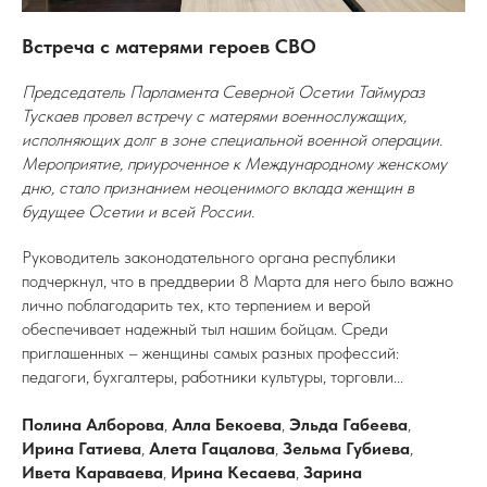
Встреча с матерями героев СВО
Председатель Парламента Северной Осетии Таймураз
Тускаев провел встречу с матерями военнослужащих,
исполняющих долг в зоне специальной военной операции.
Мероприятие, приуроченное к Международному женскому
дню, стало признанием неоценимого вклада женщин в
будущее Осетии и всей России.
Руководитель законодательного органа республики
подчеркнул, что в преддверии 8 Марта для него было важно
лично поблагодарить тех, кто терпением и верой
обеспечивает надежный тыл нашим бойцам. Среди
приглашенных – женщины самых разных профессий:
педагоги, бухгалтеры, работники культуры, торговли...
Полина Алборова
,
Алла Бекоева
,
Эльда Габеева
,
Ирина Гатиева
,
Алета Гацалова
,
Зельма Губиева
,
Ивета Караваева
,
Ирина Кесаева
,
Зарина