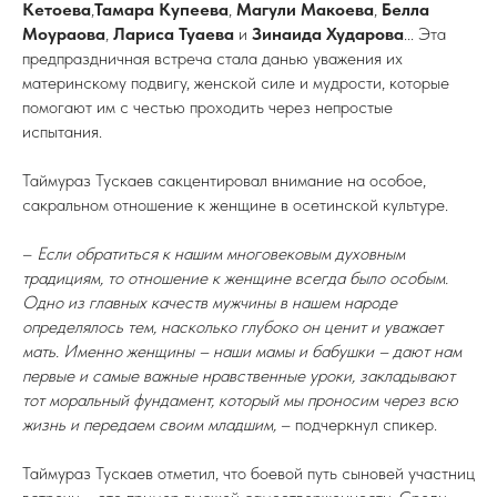
Кетоева
,
Тамара Купеева
,
Магули Макоева
,
Белла
Моураова
,
Лариса Туаева
и
Зинаида Хударова
... Эта
предпраздничная встреча стала данью уважения их
материнскому подвигу, женской силе и мудрости, которые
помогают им с честью проходить через непростые
испытания.
Таймураз Тускаев сакцентировал внимание на особое,
сакральном отношение к женщине в осетинской культуре.
–
Если обратиться к нашим многовековым духовным
традициям, то отношение к женщине всегда было особым.
Одно из главных качеств мужчины в нашем народе
определялось тем, насколько глубоко он ценит и уважает
мать. Именно женщины – наши мамы и бабушки – дают нам
первые и самые важные нравственные уроки, закладывают
тот моральный фундамент, который мы проносим через всю
жизнь и передаем своим младшим,
– подчеркнул спикер.
Таймураз Тускаев отметил, что боевой путь сыновей участниц