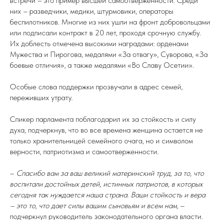
встречи – это пример высшей самоотверженности. Среди
них – разведчики, медики, штурмовики, операторы
беспилотников. Многие из них ушли на фронт добровольцами
или подписали контракт в 20 лет, проходя срочную службу.
Их доблесть отмечена высокими наградами: орденами
Мужества и Пирогова, медалями «За отвагу», Суворова, «За
боевые отличия», а также медалями «Во Славу Осетии».
Особые слова поддержки прозвучали в адрес семей,
переживших утрату.
Спикер парламента поблагодарил их за стойкость и силу
духа, подчеркнув, что во все времена женщина остается не
только хранительницей семейного очага, но и символом
верности, патриотизма и самоотверженности.
–
Спасибо вам за ваш великий материнский труд, за то, что
воспитали достойных детей, истинных патриотов, в которых
сегодня так нуждается наша страна. Ваши стойкость и вера
– это то, что дает силы вашим сыновьям и всем нам,
–
подчеркнул руководитель законодательного органа власти.