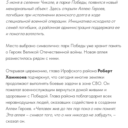
5 июня в селении Чиколе, в парке Победы, появился новый
мемориальный объект. Здесь открыли Аллею Героев,
погибших при исполнении воинского долга в ходе
специальной военной операции. Инициатива исходила от
семей погибших, а районная администрация поддержала ее
и помогла воплотить.
Место выбрано символично: парк Победы уже хранит память
о Героях Великой Отечественной войны. Новая аллея
разместилась рядом с ними.
Открывая церемонию, глава Ирафского района
Роберт
Хамикоев
подчеркнул, что сегодня многие земляки
продолжают выполнять боевые задачи в зоне СВО. Он
пожелал военнослужащим вернуться домой живыми и
здоровыми с Победой. Глава района поблагодарил всех
неравнодушных людей, оказавших содействие в создании
Аллеи Героев.
«Человек жив до тех пор пока о нем помнят.
Эта аллея – символ того, что о них никогда не забудут»
, –
сказал он.