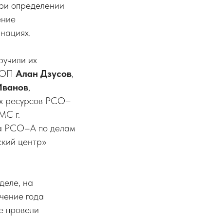
при определении
ение
инациях.
ручили их
ВООП
Алан Дзусов
,
Иванов
,
ых ресурсов РСО–
МС г.
та РСО–А по делам
ский центр»
деле, на
чение года
е провели