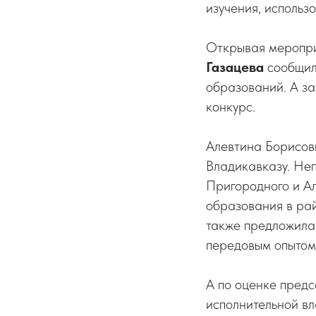
изучения, исполь
Открывая меропр
Газацева
сообщила
образований. А з
конкурс.
Алевтина Борисов
Владикавказу. Не
Пригородного и Ал
образования в рай
также предложила
передовым опытом 
А по оценке предс
исполнительной в