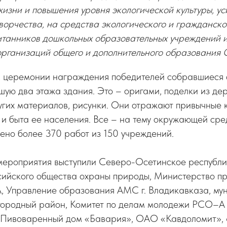
жизни и повышения уровня экологической культуры, у
ворчества, на средства экологического и гражданск
питанников дошкольных образовательных учреждений 
организаций общего и дополнительного образования 
 церемонии награждения победителей собравшиеся 
шую два этажа здания. Это – оригами, поделки из дер
угих материалов, рисунки. Они отражают привычные
и быта ее населения. Все – на тему окружающей сред
ено более 370 работ из 150 учреждений.
ероприятия выступили Северо-Осетинское республи
сийского общества охраны природы, Министерство п
, Управление образования АМС г. Владикавказа, му
ородный район, Комитет по делам молодежи РСО–А
«Пивоваренный дом «Бавария», ОАО «Кавдоломит»,