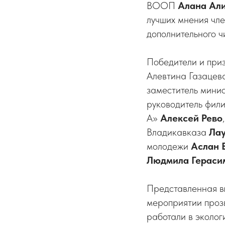
ВООП
Алана Ал
лучших мнения чл
дополнительного ч
Победители и приз
Алевтина Газацев
заместитель мини
руководитель фил
А»
Алексей Рево
Владикавказа
Ла
молодежи
Аслан 
Людмила Гераси
Представленная вы
мероприятии прозв
работали в эколог