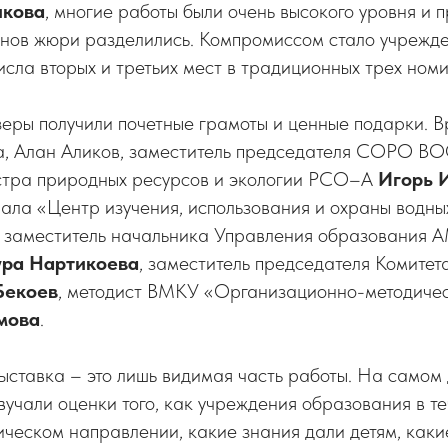
икова
, многие работы были очень высокого уровня и 
енов жюри разделились. Компромиссом стало учрежд
исла вторых и третьих мест в традиционных трех ном
еры получили почетные грамоты и ценные подарки. В
а, Алан Аликов, заместитель председателя СОРО 
стра природных ресурсов и экологии РСО–А
Игорь 
иала «Центр изучения, использования и охраны водн
, заместитель начальника Управления образования А
ура Нартикоева
, заместитель председателя Комите
Бекоев
, методист ВМКУ «Организационно-методиче
мова
.
ставка – это лишь видимая часть работы. На самом 
учали оценки того, как учреждения образования в те
ическом направлении, какие знания дали детям, каки