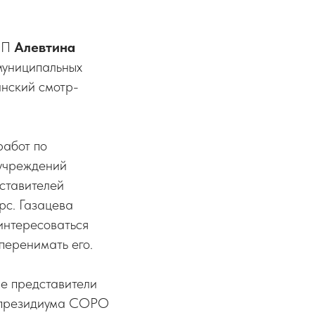
ООП
Алевтина
муниципальных
анский смотр-
работ по
 учреждений
ставителей
рс. Газацева
интересоваться
перенимать его.
ые представители
а президиума СОРО