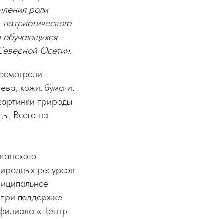
силения роли
о-патриотического
и обучающихся
Северной Осетии.
осмотрели
ева, кожи, бумаги,
 картинки природы
ы. Всего на
канского
риродных ресурсов
ниципальное
 при поддержке
 филиала «Центр