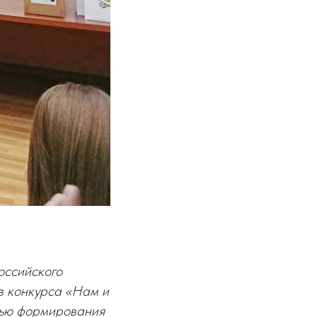
оссийского
в конкурса «Нам и
лью формирования