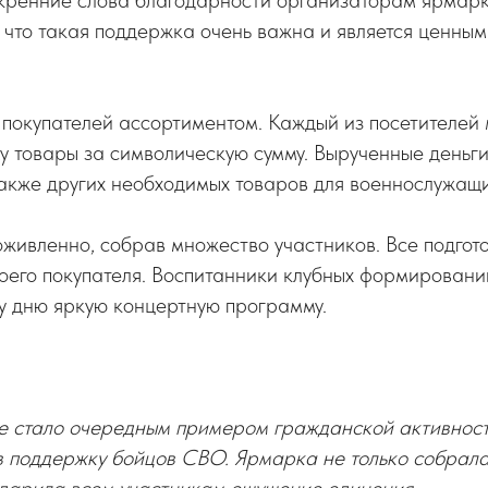
кренние слова благодарности организаторам ярмарк
, что такая поддержка очень важна и является ценны
покупателей ассортиментом. Каждый из посетителей
 товары за символическую сумму. Вырученные деньги
акже других необходимых товаров для военнослужащи
ивленно, собрав множество участников. Все подгот
оего покупателя. Воспитанники клубных формировани
му дню яркую концертную программу.
е стало очередным примером гражданской активност
в поддержку бойцов СВО. Ярмарка не только собрала