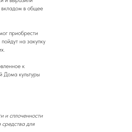
и и выразили
м вкладом в общее
 мог приобрести
 пойдут на закупку
х.
овленное к
й Дома культуры
и и сплоченности
 средства для