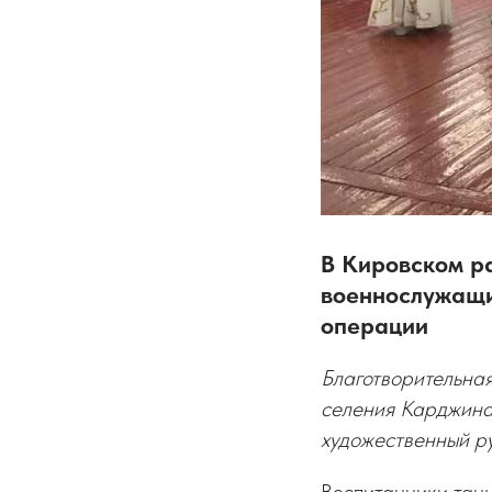
В Кировском р
военнослужащи
операции
Благотворительна
селения Карджина
художественный р