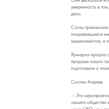
Они высказали ис
уверенность в том
дело.
Столы привлекали 
понравившиеся ему
медикаментов, а т
Ярмарка прошла ож
продаже нашло св
подготовили к это
Сослан Андиев:
– Это мероприяти
нашего общества 