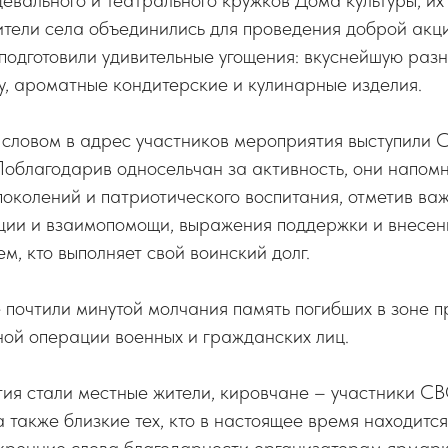
евального и театрального кружков Дома культуры, их
тели села объединились для проведения доброй акц
подготовили удивительные угощения: вкуснейшую раз
, ароматные кондитерские и кулинарные изделия.
 словом в адрес участников мероприятия выступили 
облагодарив односельчан за активность, они напомн
околений и патриотического воспитания, отметив ва
ции и взаимопомощи, выражения поддержки и внесен
м, кто выполняет свой воинский долг.
почтили минутой молчания память погибших в зоне 
ной операции военных и гражданских лиц.
ия стали местные жители, кировчане – участники СВ
а также близкие тех, кто в настоящее время находитс