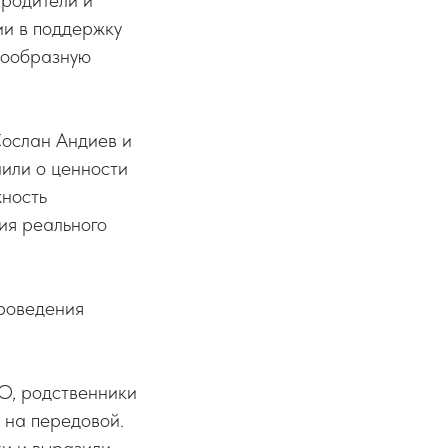
 родители и
ии в поддержку
нообразную
Сослан Андиев и
или о ценности
жность
ия реального
проведения
О, родственники
я на передовой.