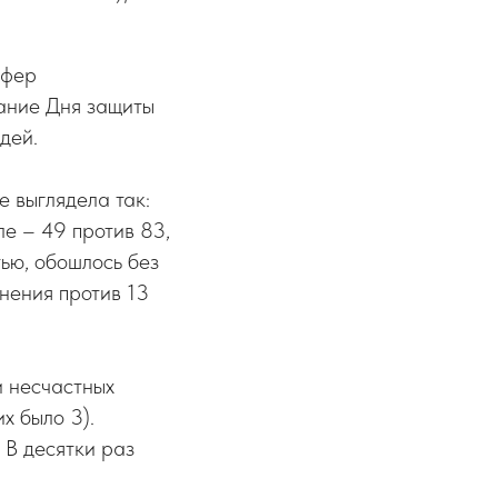
сфер
вание Дня защиты
дей.
 выглядела так:
е – 49 против 83,
тью, обошлось без
анения против 13
и несчастных
х было 3).
 В десятки раз