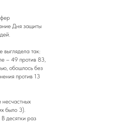
сфер
вание Дня защиты
дей.
 выглядела так:
е – 49 против 83,
тью, обошлось без
анения против 13
и несчастных
х было 3).
 В десятки раз