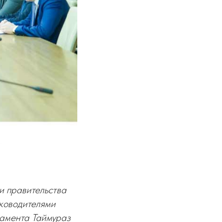
 правительства
ководителями
ламента Таймураз