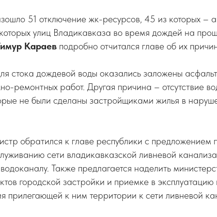
ошло 51 отключение жк-ресурсов, 45 из которых – а
екоторых улиц Владикавказа во время дождей на про
Тимур Караев
подробно отчитался главе об их причин
для стока дождевой воды оказались заложены асфаль
о-ремонтных работ. Другая причина – отсутствие во
торые не были сделаны застройщиками жилья в наруш
нистр обратился к главе республики с предложением 
служиванию сети владикавказской ливневой канализ
водоканалу. Также предлагается наделить министерс
тов городской застройки и приемке в эксплуатацию 
я прилегающей к ним территории к сети ливневой ка