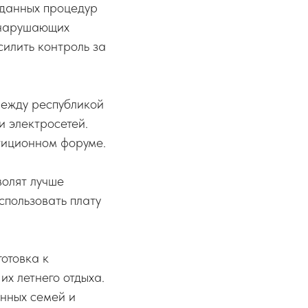
 данных процедур
 нарушающих
силить контроль за
между республикой
и электросетей.
тиционном форуме.
волят лучше
спользовать плату
отовка к
их летнего отдыха.
енных семей и