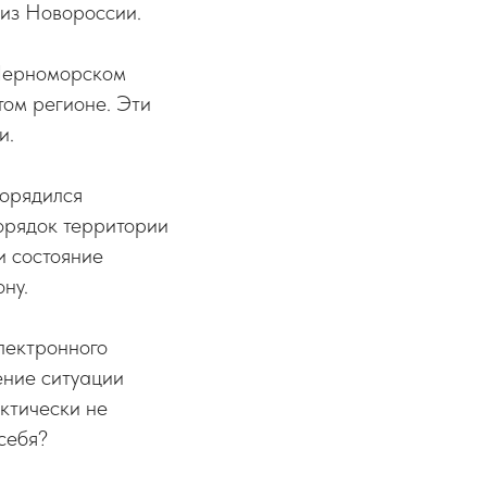
 из Новороссии.
 Черноморском
том регионе. Эти
и.
порядился
орядок территории
и состояние
ону.
лектронного
ение ситуации
ктически не
себя?