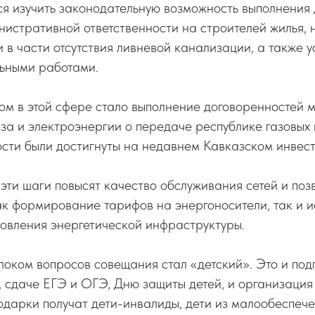
ся изучить законодательную возможность выполнения
нистративной ответственности на строителей жилья,
 в части отсутствия ливневой канализации, а также у
ьными работами.
ом в этой сфере стало выполнение договоренностей 
за и электроэнергии о передаче республике газовых 
ости были достигнуты на недавнем Кавказском инвес
о эти шаги повысят качество обслуживания сетей и поз
к формирование тарифов на энергоносители, так и и
овления энергетической инфраструктуры.
оком вопросов совещания стал «детский». Это и подг
, сдаче ЕГЭ и ОГЭ, Дню защиты детей, и организация 
подарки получат дети-инвалиды, дети из малообеспеч