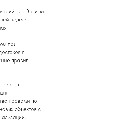
варийные. В связи
шлой неделе
ах.
том при
достоков в
ение правил
передать
ации
тво правами по
новых объектов с
нализации.