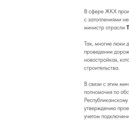
В сфере ЖКХ произ
с затоплениями н
министр отрасли
Так, многие люки 
проведении дорожн
новостройках, ко
строительства.
В связи с этим ми
полномочия по об
Республиканскому 
утверждению проек
учетом подключени