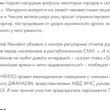
же поднял насущные вопросы некоторых городов и сел
и с. Мичурина жалуются на захват неизвестными лиц
е и Чиколе жители ряда улиц просят отремонтировать
вартир, пострадавших от удара украинского дрона, ж
ного у него ремонта…
ей Меняйло объявил о начале регулярных отчетов р
ов перед населением в республиканских СМИ.
«...А 
йонов не любят давать интервью!»
– сказал глава.
«Гр
ижайшее время и четко выдерживаться!»
– пообещал 
ЯЙЛО провел еженедельное совещание с членами п
иса ДЖАНАЕВА, представителями МВД, МЧС, руково
КХ. В нем принял участие председатель парламента 