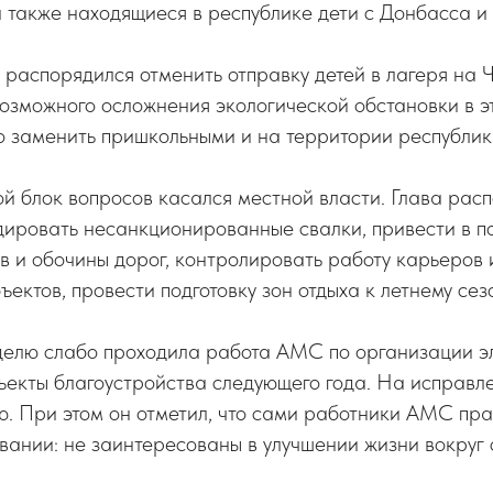
 также находящиеся в республике дети с Донбасса и
а распорядился отменить отправку детей в лагеря на
озможного осложнения экологической обстановки в э
о заменить пришкольными и на территории республик
ой блок вопросов касался местной власти. Глава рас
дировать несанкционированные свалки, привести в п
в и обочины дорог, контролировать работу карьеров 
ектов, провести подготовку зон отдыха к летнему сез
елю слабо проходила работа АМС по организации э
ъекты благоустройства следующего года. На исправл
ю. При этом он отметил, что сами работники АМС пра
овании: не заинтересованы в улучшении жизни вокруг 