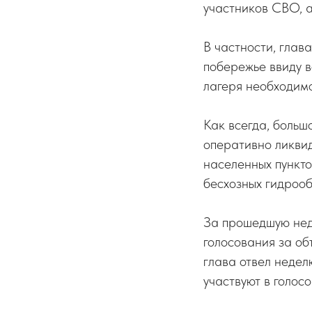
участников СВО, а
В частности, глав
побережье ввиду в
лагеря необходим
Как всегда, больш
оперативно ликви
населенных пункто
бесхозных гидрообъ
За прошедшую нед
голосования за об
глава отвел недел
участвуют в голос