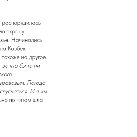
а распорядилась
ую охрану
азье. Начинались
 на Казбек
 похоже на другое.
во что бы то ни
ского
уравовым. Погода
спускаться. И я им
ьно по пятам шла