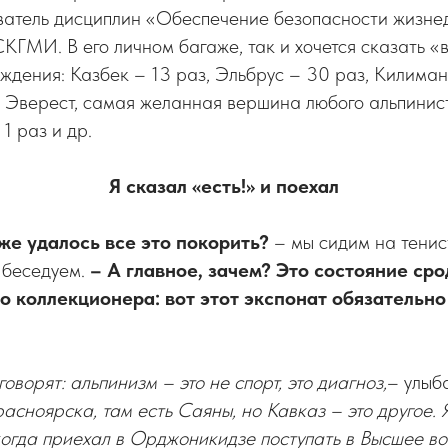
ватель дисциплин «Обеспечение безопасности жизне
КГМИ. В его личном багаже, так и хочется сказать «
дения: Казбек – 13 раз, Эльбрус – 30 раз, Килима
, Эверест, самая желанная вершина любого альпинист
 1 раз и др.
Я сказал «есть!» и поехал
же удалось все это покорить?
– мы сидим на тенис
 беседуем.
– А главное, зачем? Это состояние сро
о коллекционера: вот этот экспонат обязательно
говорят: альпинизм – это не спорт, это диагноз,
– улыб
асноярска, там есть Саяны, но Кавказ – это другое. 
когда приехал в Орджоникидзе поступать в Высшее в