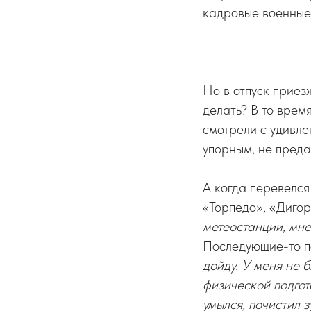
кадровые военные.
Но в отпуск приез
делать? В то врем
смотрели с удивле
упорным, не преда
А когда перевелся
«Торпедо», «Дигор
метеостанции, мне
Последующие-то по
дойду. У меня не 
физической подгот
умылся, почистил 