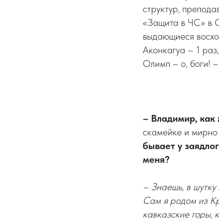
структур, препода
«Защита в ЧС» в С
выдающиеся восхож
Аконкагуа – 1 раз
Олимп – о, боги! –
– Владимир, как 
скамейке и мирно
бывает у заядлог
меня?
– Знаешь, в шутку 
Сам я родом из Кр
кавказские горы, 