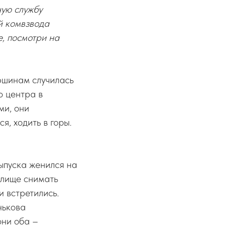
ую службу
ой комвзвода
, посмотри на
ршинам случилась
о центра в
ми, они
, ходить в горы.
ыпуска женился на
илище снимать
и встретились.
нькова
они оба –