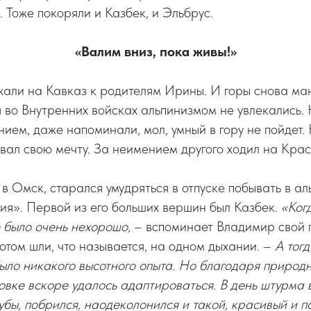
 Тоже покоряли и Казбек, и Эльбрус.
«Валим вниз, пока живы!»
жали на Кавказ к родителям Ирины. И горы снова мани
я во Внутренних войсках альпинизмом не увлекались.
нием, даже напоминали, мол, умный в гору не пойдет.
вал свою мечту. За неимением другого ходил на Крас
 в Омск, старался умудряться в отпуске побывать в ал
ия». Первой из его больших вершин был Казбек.
«Ког
 было очень нехорошо,
– вспоминает Владимир свой 
том шли, что называется, на одном дыхании. –
А тогд
было никакого высотного опыта. Но благодаря природ
овке вскоре удалось адаптироваться. В день штурма 
зубы, побрился, наодеколонился и такой, красивый и 