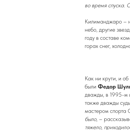
во время спуска. 
Килиманджаро – не
небо, другие звез
году в составе ко
горах снег, холодн
Как ни крути, и об
были
Федор Шул
дважды, в 1995-м
также дважды судь
мастером спорта
было,
– рассказыв
тяжело, приходило