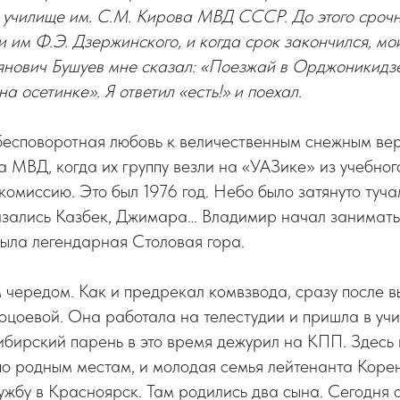
училище им. С.М. Кирова МВД СССР. До этого срочн
и им Ф.Э. Дзержинского, и когда срок закончился, м
нович Бушуев мне сказал: «Поезжай в Орджоникидзе
а осетинке». Я ответил «есть!» и поехал.
бесповоротная любовь к величественным снежным ве
а МВД, когда их группу везли на «УАЗике» из учебног
омиссию. Это был 1976 год. Небо было затянуто туча
азались Казбек, Джимара… Владимир начал заниматься
ыла легендарная Столовая гора.
 чередом. Как и предрекал комвзвода, сразу после в
оцоевой. Она работала на телестудии и пришла в уч
ибирский парень в это время дежурил на КПП. Здесь 
по родным местам, и молодая семья лейтенанта Коре
ужбу в Красноярск. Там родились два сына. Сегодня 