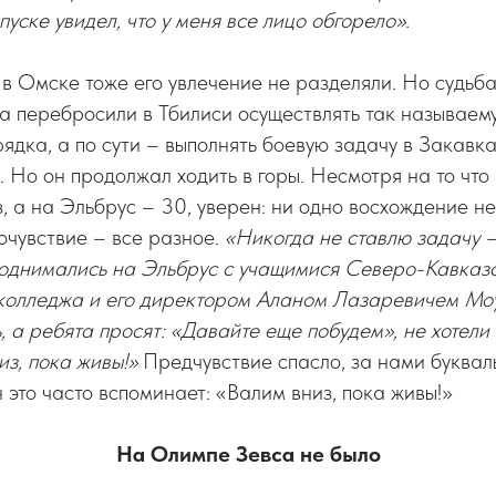
пуске увидел, что у меня все лицо обгорело».
 в Омске тоже его увлечение не разделяли. Но судьб
ва перебросили в Тбилиси осуществлять так называем
ядка, а по сути – выполнять боевую задачу в Закавк
. Но он продолжал ходить в горы. Несмотря на то что
, а на Эльбрус – 30, уверен: ни одно восхождение не
очувствие – все разное.
«Никогда не ставлю задачу – 
поднимались на Эльбрус с учащимися Северо-Кавказ
 колледжа и его директором Аланом Лазаревичем Мо
, а ребята просят: «Давайте еще побудем», не хотели 
из, пока живы!»
Предчувствие спасло, за нами буквал
н это часто вспоминает: «Валим вниз, пока живы!»
На Олимпе Зевса не было