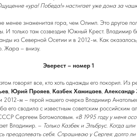
Ощущение «ура! Победа!» настигает уже дома за чашк
 менее знаменитая гора, чем Олимп. Это другое по
ды. И только там созвездие Южный Крест. Владимир 
манды из Северной Осетии и в 2012-м. Как оказалось
о. Жара – внизу.
Эверест – номер 1
 этом говорят все, кто хоть однажды его покорил. Из 
ьев
,
Юрий Прояев
,
Казбек Хамицаев
,
Александр 
 и 2012-м – герой нашего очерка Владимир Анатолье
ба его сводила с известным советским российским а
 СССР Сергеем Богомоловым.
«В 1995 году у меня осо
ает Владимир. –
Только Казбек и Эльбрус. Когда шли
сь преодолевать себя. Спрашиваю у Сергея: долго ли 