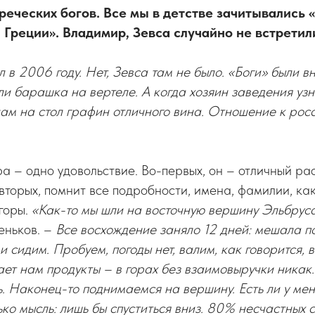
реческих богов. Все мы в детстве зачитывались 
Греции». Владимир, Зевса случайно не встретил
в 2006 году. Нет, Зевса там не было. «Боги» были вн
и барашка на вертеле. А когда хозяин заведения узна
нам на стол графин отличного вина. Отношение к рос
 – одно удовольствие. Во-первых, он – отличный рас
-вторых, помнит все подробности, имена, фамилии, как
 горы.
«Как-то мы шли на восточную вершину Эльбрус
еньков. –
Все восхождение заняло 12 дней: мешала по
 сидим. Пробуем, погоды нет, валим, как говорится, в
ает нам продукты – в горах без взаимовыручки никак.
ь. Наконец-то поднимаемся на вершину. Есть ли у ме
ько мысль: лишь бы спуститься вниз. 80% несчастных 