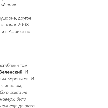
ой чая».
лушарие, другое
был там в 2008
, и в Африке на
республики там
Зеленский
. И
вич Кореньков. И
льпинистом,
бого опыта не
 наверх, было
нам еще до этого