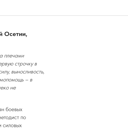
й Осетии,
за плечами
ервую строчку в
илу, выносливость,
имопомощь – в
леко не
ан боевых
методист по
и силовых