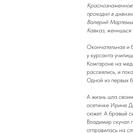
Краснознаменное 
проходил в дивизи
Валерий Мартемья
Кавказ, женишься н
Окончательная и 
у курсанта училищ
Комгароне на медк
рассеялись, и пок
Одной из первых б
А жизнь шла своим
осетинке Ирине Д
сюжет. А бравый с
Владимир скучал 
отправилась на сл