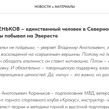
 первого взгляда
НОВОСТИ и МАТЕРИАЛЫ
НЬКОВ – единственный человек в Северно
ы побывал на Эвересте
алки не пойдешь», – уверяет Владимир Анатольевич, 
 восхождений на «серьезные» вершины. Поэтому на п
н обладать альпинист, он ставит мотивацию. Потом – с
овку. И обязательно – товарищескую поддержку, вза
переоценка ценностей. Да, «хочу» – это важно, но да
 Анатольевич Кореньков – подполковник МВД, ветер
нт горного спортивного клуба «Крокус», инструктор- 
алист теории и методики горной и высотной подготовк