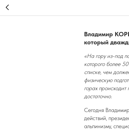
Любовь с
Владимир КОРЕ
который дважд
«На гору из-под п
которого более 50
списке, чем долже
физическую подгот
горах происходит 
достаточно.
Сегодня Владимир
действий, президе
альпинизму, специ