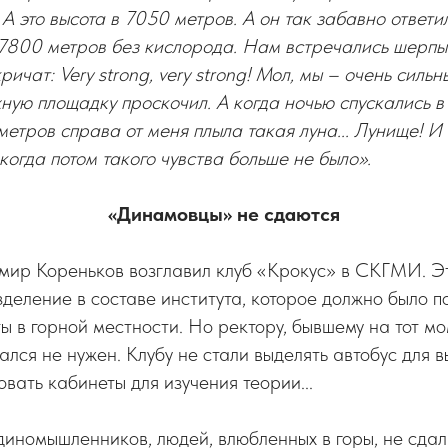
А это высота в 7050 метров. А он так забавно ответил
 7800 метров без кислорода. Нам встречались шерпы
ичат: Very strong, very strong! Мол, мы – очень сильны
ную площадку проскочил. А когда ночью спускались в
метров справа от меня плыла такая луна... Лунище! И
когда потом такого чувства больше не было».
«Динамовцы» не сдаются
имир Кореньков возглавил клуб «Крокус» в СКГМИ. Э
деление в составе института, которое должно было п
ты в горной местности. Но ректору, бывшему на тот мо
лся не нужен. Клубу не стали выделять автобус для в
овать кабинеты для изучения теории...
диномышленников, людей, влюбленных в горы, не сда