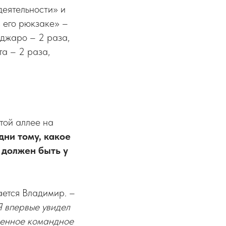
деятельности» и
в его рюкзаке» –
нджаро – 2 раза,
а – 2 раза,
той аллее на
дни тому, какое
 должен быть у
ается Владимир. –
Я впервые увидел
оенное командное