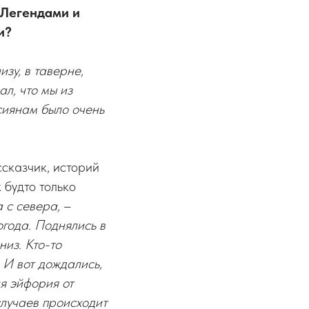
«Легендами и
и?
изу, в таверне,
л, что мы из
сиянам было очень
сказчик, историй
 будто только
а с севера,
–
года. Поднялись в
низ. Кто-то
 И вот дождались,
ня эйфория от
случаев происходит