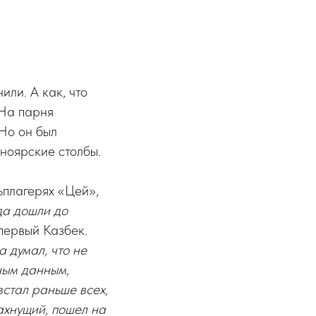
ли. А как, что
 На парня
 Но он был
ноярские столбы.
ьплагерях «Цей»,
да дошли до
первый Казбек.
а думал, что не
ным данным,
встал раньше всех,
пахнущий, пошел на