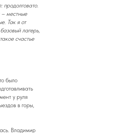
: продолговато.
 – местные
е. Так я от
 базовый лагерь,
 такое счастье
то было
одготавливать
мент у руля
ыездов в горы,
лась. Владимир