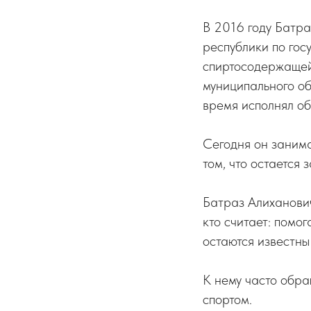
В 2016 году Батр
республики по гос
спиртосодержащей 
муниципального о
время исполнял о
Сегодня он занима
том, что остается
Батраз Алиханович 
кто считает: помог
остаются известны 
К нему часто обр
спортом.