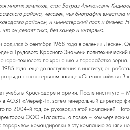
ля многих земляков, стал Батраз Алиханович Хидиро
рафского района, человек, чья биография вместила 
ководство районом, и министерский пост, и бизнес. Н
, что он делает тихо, без камер и интервью.
 родился 5 сентября 1968 года в селении Лескен. О
ена Трудового Красного Знамени политехнический и
енера-технолога по хранению и переработке зерна. 
м 1985 года, еще до поступления в институт, он работ
 разряда на консервном заводе «Осетинский» во Вл
ет учебы в Краснодаре и армия. После института – 
у в АОЗТ «Мереф-1», затем генеральный директор ф
-го по 2004-й год, он руководил этой компанией. Пот
иректором ООО «Галакта», а позже – коммерчески
 перерывом командировки в эту компанию заняли нес