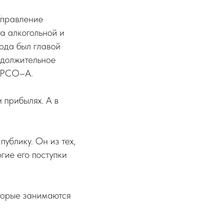
Управление
а алкогольной и
ода был главой
одолжительное
и РСО–А.
 прибылях. А в
публику. Он из тех,
огие его поступки
торые занимаются