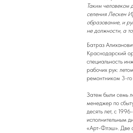
Таким человеком д
селения Лескен И
образование, и ру
не должности, а то
Батраз Алиханович
Краснодарский орд
специальность инж
рабочих рук: лето
ремонтником 3-го
Затем были семь л
менеджер по сбыт
десять лет, с 1996
исполнительным д
«Арт-Флэш». Две с