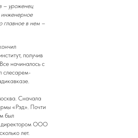
в – уроженец
и инженерное
о главное в нем –
кончил
нститут, получив
Все начиналось с
ал слесарем-
адикавказе.
Москва. Сначала
ирмы «Рэд». Почти
ом был
м директором ООО
колько лет.