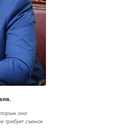
еля.
которым она
не требует съемок