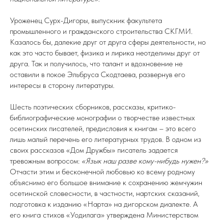
Уроженец Сурх-Дигоры, выпускник факультета
промышленного и гражданского строительства СКГМИ.
Казалось бы, далекие друг от друга сферы деятельности, но
как это часто бывает, физика и лирика неотделимы друг от
друга. Так и получилось, что талант и вдохновение не
оставили в покое Эльбруса Скодтаева, развернув его
интересы в сторону литературы.
Шесть поэтических сборников, рассказы, критико-
библиографические монографии о творчестве известных
осетинских писателей, предисловия к книгам – это всего
лишь малый перечень его литературных трудов. В одном из
своих рассказов «Дом Дружбы» писатель задается
тревожным вопросом:
«Язык наш разве кому-нибудь нужен?»
Отчасти этим и бесконечной любовью ко всему родному
объяснимо его большое внимание к сохранению жемчужин
осетинской словесности, в частности, нартских сказаний,
подготовка к изданию «Нарта» на дигорском диалекте. А
его книга стихов «Уодилага» утверждена Министерством