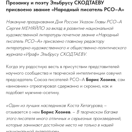
Прозаику и поэту Эльбрусу СКОДТАЕВУ
присвоено звание «Народный писатель РСО–А»
Накануне празднования Дня России Указом Главы РСО–А
Сергея МЕНЯЙЛО за вклад в развитие национальной
художественной литературы почетное звание «Народный
писатель РСО–А» присвоено главному редактору
литературно-художественного и общественно-политического
журнала «Ираф» Эльбрусу СКОДТАЕВУ.
Когда эту радостную весть в присутствии представителей
научного сообщества и творческой интеллигенции озвучил
председатель Союза писателей РСО–А
Борис Хозиев
, сам
«виновник» отреагировал сдержанно и скромно, как и
подобает мужчине-осетину.
«Один из лучших наследников Коста Хетагурова,
–
отзывается о нем
Борис Хозиев
. –
В творческом багаже
этого писателя много отличных и серьезных произведений,
которые занимают достойное место не только в нашей
национальной литературе».