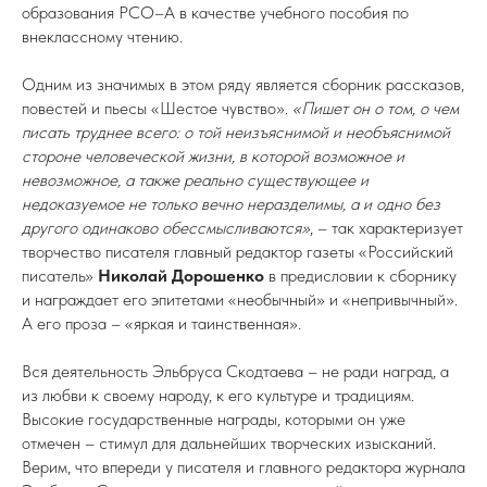
образования РСО–А в качестве учебного пособия по
внеклассному чтению.
Одним из значимых в этом ряду является сборник рассказов,
повестей и пьесы «Шестое чувство».
«Пишет он о том, о чем
писать труднее всего: о той неизъяснимой и необъяснимой
стороне человеческой жизни, в которой возможное и
невозможное, а также реально существующее и
недоказуемое не только вечно неразделимы, а и одно без
другого одинаково обессмысливаются»
, – так характеризует
творчество писателя главный редактор газеты «Российский
писатель»
Николай Дорошенко
в предисловии к сборнику
и награждает его эпитетами «необычный» и «непривычный».
А его проза – «яркая и таинственная».
Вся деятельность Эльбруса Скодтаева – не ради наград, а
из любви к своему народу, к его культуре и традициям.
Высокие государственные награды, которыми он уже
отмечен – стимул для дальнейших творческих изысканий.
Верим, что впереди у писателя и главного редактора журнала