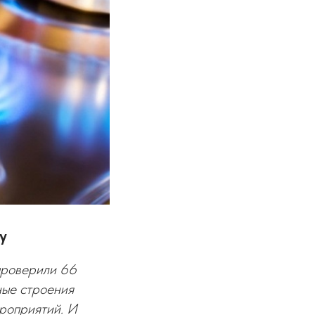
у
проверили 66
ные строения
роприятий. И