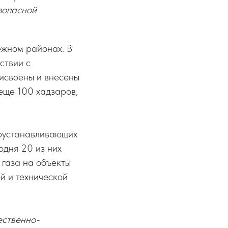
зопасной
ежном районах. В
ствии с
исвоены и внесены
 еще 100 хадзаров,
воустанавливающих
одня 20 из них
 газа на объекты
й и технической
ественно-