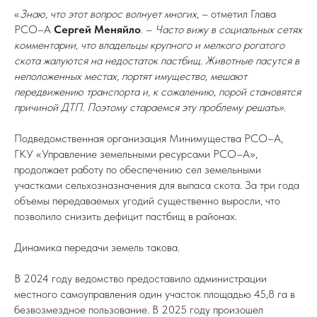
«
Знаю, что этот вопрос волнует многих
, – отметил Глава
РСО–А
Сергей Меняйло
. –
Часто вижу в социальных сетях
комментарии, что владельцы крупного и мелкого рогатого
скота жалуются на недостаток пастбищ. Животные пасутся в
неположенных местах, портят имущество, мешают
передвижению транспорта и, к сожалению, порой становятся
причиной ДТП. Поэтому стараемся эту проблему решать»
.
Подведомственная организация Минимущества РСО–А,
ГКУ «Управление земельными ресурсами РСО–А»,
продолжает работу по обеспечению сел земельными
участками сельхозназначения для выпаса скота. За три года
объемы передаваемых угодий существенно выросли, что
позволило снизить дефицит пастбищ в районах.
Динамика передачи земель такова.
В 2024 году ведомство предоставило администрации
местного самоуправления один участок площадью 45,8 га в
безвозмездное пользование. В 2025 году произошел