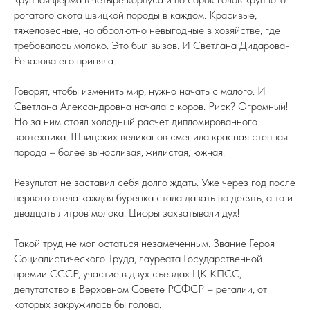
рогатого скота швицкой породы в каждом. Красивые,
тяжеловесные, но абсолютно невыгодные в хозяйстве, где
требовалось молоко. Это был вызов. И Светлана Дидарова-
Ревазова его приняла.
Говорят, чтобы изменить мир, нужно начать с малого. И
Светлана Александровна начала с коров. Риск? Огромный!
Но за ним стоял холодный расчет дипломированного
зоотехника. Швицских великанов сменила красная степная
порода – более выносливая, жилистая, южная.
Результат не заставил себя долго ждать. Уже через год после
первого отела каждая буренка стала давать по десять, а то и
двадцать литров молока. Цифры захватывали дух!
Такой труд не мог остаться незамеченным. Звание Героя
Социалистического Труда, лауреата Государственной
премии СССР, участие в двух съездах ЦК КПСС,
депутатство в Верховном Совете РСФСР – регалии, от
которых закружилась бы голова.