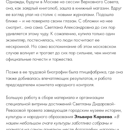
Однажды, будучи в Москве на сессии Верховного Совета,
она, как заядлый книголюб, зашла в книжный магазин. Вдруг
ее взгляд упал на столик с новыми журналами. Подошла
ближе – и не поверила своим глазам. С обложки на нее
смотрит… она сама. Светлана Александровна до сих пор
удивляется этому чуду. К сожалению, купила только один
экземпляр, постеснялась, что люди посчитают ее
нескромной. Но само воспоминание об этом московском
случае волнует и трогает до сих пор сильнее, чем многие
официальные почести и торжества.
Позже в ее трудовой биографии была птицефабрика, где она
также добивалась впечатляющих результатов, и работа
председателем комитета народного контроля.
Большую работу в сборе материала и организации
специальной витрины достижений Светланы Дидаровой-
Ревазовой провела заведующая городским музеем истории,
культуры и народного образования
Эльвира Караева
.
«В
нашем небольшом очаге культуры заботливо собраны и
хранятся на самом почетном месте фотографии, награды и