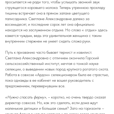
просыпается не ради того, чтобы услышать звонкий звук
струящегося коровьего молока. Теперь утреннюю прохладу
тишины встречает она в пряном запахе цветущего
палисадника. Светлане Александровне далеко за
восемьдесят, и последние сорок лет она официально
находится на заслуженном отдыхе. Но слово « отдых» здесь
кажется чуждым, ведь эта удивительная женщина с таким
внутренним стержнем не умеет сидеть сложа руки.
Путь к призванию часто бывает тернист и извилист.
Светлана Александровна с отличием окончила Горский
сельскохозяйственный институт, мечтая о тонкой науке
селекции, о выведении новых пород крупного рогатого скота.
Работа в совхозе «Ардон» селекционером была ее страстью,
пока однажды в ее кабинет не вошел руководитель с
предложением, перевернувшим все.
«Нужно спасать ферму»
, – коротко, но очень твердо сказал
директор совхоза. Но, как это сделать, если дома ждут
маленькие детишки и большая семья? Зато на горизонте –
крупная ферма в четыре корпуса и по сорок голов крупного