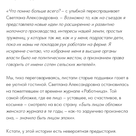
«Что помню больше всего?
– с улыбкой переспрашивает
Светлана Александровна. –
Возможно то, как на съездах я
представляла новые идеи по расширению и развитию
молочного производства, интересы нашей земли, простых
тружениц, у которых так же, как и у меня, подрастали дети,
пока их мамы не покладая рук работали на ферме. Я
искренне считаю, что избрание меня в высшие органы
власти было не политическим жестом, а признанием права
говорить от имени сотен сельских жителей».
Мы, тихо переговариваясь, листали старые подшивки газет в
ее уютной гостиной. Светлана Александровна остановилась
на пожелтевшем от времени журнале «Работница». Той
самой обложке, где ее лицо – уставшее, но счастливое, в
косынке – смотрело на всю страну.
«Быть лицом обложки
женского журнала в те годы,
– как-то задумчиво произнесла
она, –
значило быть лицом эпохи».
Кстати, у этой истории есть невероятная предыстория.