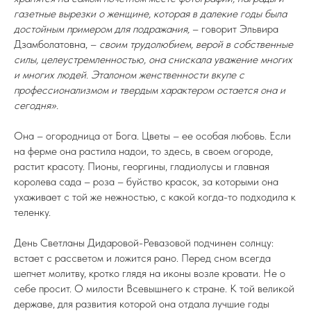
газетные вырезки о женщине, которая в далекие годы была
достойным примером для подражания,
– говорит Эльвира
Дзамболатовна, –
своим трудолюбием, верой в собственные
силы, целеустремленностью, она снискала уважение многих
и многих людей. Эталоном женственности вкупе с
профессионализмом и твердым характером остается она и
сегодня».
Она – огородница от Бога. Цветы – ее особая любовь. Если
на ферме она растила надои, то здесь, в своем огороде,
растит красоту. Пионы, георгины, гладиолусы и главная
королева сада – роза – буйство красок, за которыми она
ухаживает с той же нежностью, с какой когда-то подходила к
теленку.
День Светланы Дидаровой-Ревазовой подчинен солнцу:
встает с рассветом и ложится рано. Перед сном всегда
шепчет молитву, кротко глядя на иконы возле кровати. Не о
себе просит. О милости Всевышнего к стране. К той великой
державе, для развития которой она отдала лучшие годы