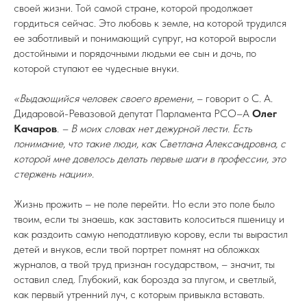
своей жизни. Той самой стране, которой продолжает
гордиться сейчас. Это любовь к земле, на которой трудился
ее заботливый и понимающий супруг, на которой выросли
достойными и порядочными людьми ее сын и дочь, по
которой ступают ее чудесные внуки.
«Выдающийся человек своего времени,
– говорит о С. А.
Дидаровой-Ревазовой депутат Парламента РСО–А
Олег
Качаров
. – В моих словах нет дежурной лести. Есть
понимание, что такие люди, как Светлана Александровна, с
которой мне довелось делать первые шаги в профессии, это
стержень нации».
Жизнь прожить – не поле перейти. Но если это поле было
твоим, если ты знаешь, как заставить колоситься пшеницу и
как раздоить самую неподатливую корову, если ты вырастил
детей и внуков, если твой портрет помнят на обложках
журналов, а твой труд признан государством, – значит, ты
оставил след. Глубокий, как борозда за плугом, и светлый,
как первый утренний луч, с которым привыкла вставать.