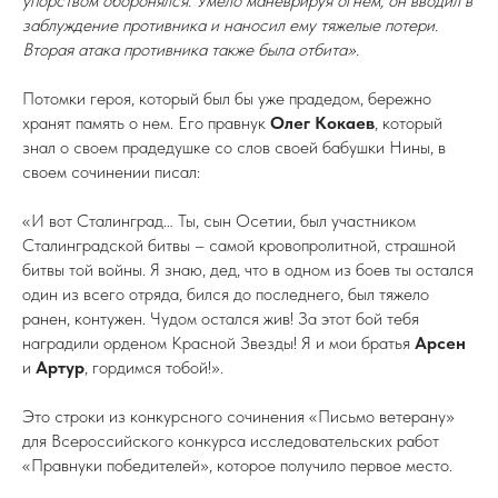
упорством оборонялся. Умело маневрируя огнем, он вводил в
заблуждение противника и наносил ему тяжелые потери.
Вторая атака противника также была отбита».
Потомки героя, который был бы уже прадедом, бережно
хранят память о нем. Его правнук
Олег Кокаев
, который
знал о своем прадедушке со слов своей бабушки Нины, в
своем сочинении писал:
«И вот Сталинград… Ты, сын Осетии, был участником
Сталинградской битвы – самой кровопролитной, страшной
битвы той войны. Я знаю, дед, что в одном из боев ты остался
один из всего отряда, бился до последнего, был тяжело
ранен, контужен. Чудом остался жив! За этот бой тебя
наградили орденом Красной Звезды! Я и мои братья
Арсен
и
Артур
, гордимся тобой!».
Это строки из конкурсного сочинения «Письмо ветерану»
для Всероссийского конкурса исследовательских работ
«Правнуки победителей», которое получило первое место.