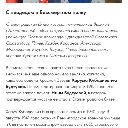
С прадедом в Бессмертном полку
Сталинградская битва, которая изменила ход Великой
Отечественной войны, сохранила имена своих защитников,
уроженцев Осетии: полководец, дважды Герой Советского
Союза Исса Плиев, Казбек Карсанов, Александр
Мнацаканов, Каурбек Тогузов, Павел Билаонов, поэт и
прозаик, братья Гиго и Максим Цагараевы…
В списке героических защитников Сталинграда также
значится имя еще одного нашего земляка, капитана,
кавалера ордена Красной Звезды
Харума Кубадиевича
Будтуева.
Письмо, датированное мартом 1983 года. Это
ответ на запрос дочери
Нины Будтуевой
, в котором
подтверждается участие ее отца в Сталинградской битве.
Харум Кубадиевич был призван в армию в 1940 году. В
августе 1941 года окончил Ленинградское военное училище
и был назначен командиром взвода связи 655 стрелкового