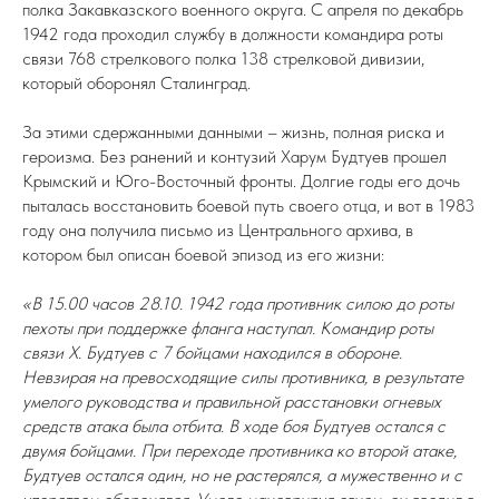
полка Закавказского военного округа. С апреля по декабрь
1942 года проходил службу в должности командира роты
связи 768 стрелкового полка 138 стрелковой дивизии,
который оборонял Сталинград.
За этими сдержанными данными – жизнь, полная риска и
героизма. Без ранений и контузий Харум Будтуев прошел
Крымский и Юго-Восточный фронты. Долгие годы его дочь
пыталась восстановить боевой путь своего отца, и вот в 1983
году она получила письмо из Центрального архива, в
котором был описан боевой эпизод из его жизни:
«В 15.00 часов 28.10. 1942 года противник силою до роты
пехоты при поддержке фланга наступал. Командир роты
связи Х. Будтуев с 7 бойцами находился в обороне.
Невзирая на превосходящие силы противника, в результате
умелого руководства и правильной расстановки огневых
средств атака была отбита. В ходе боя Будтуев остался с
двумя бойцами. При переходе противника ко второй атаке,
Будтуев остался один, но не растерялся, а мужественно и с