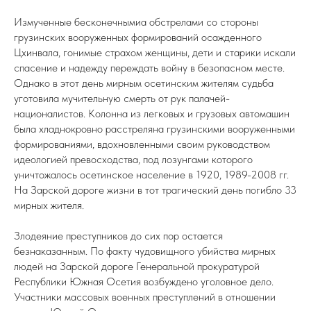
Измученные бесконечнымиa обстрелами со стороны
грузинских вооруженных формирований осажденного
Цхинвала, гонимые страхом женщины, дети и старики искали
спасение и надежду переждать войну в безопасном месте.
Однако в этот день мирным осетинским жителям судьба
уготовила мучительную смерть от рук палачей-
националистов. Колонна из легковых и грузовых автомашин
была хладнокровно расстреляна грузинскими вооруженными
формированиями, вдохновленными своим руководством
идеологией превосходства, под лозунгами которого
уничтожалось осетинское население в 1920, 1989-2008 гг.
На Зарской дороге жизни в тот трагический день погибло 33
мирных жителя.
Злодеяние преступников до сих пор остается
безнаказанным. По факту чудовищного убийства мирных
людей на Зарской дороге Генеральной прокуратурой
Республики Южная Осетия возбуждено уголовное дело.
Участники массовых военных преступлений в отношении