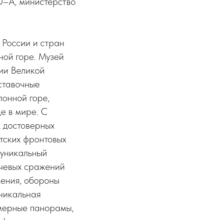
О–А, министерство
 России и стран
ной горе. Музей
ии Великой
ыставочные
лонной горе,
е в мире. С
 достоверных
тских фронтовых
 уникальный
ючевых сражений
жения, обороны
уникальная
хмерные панорамы,