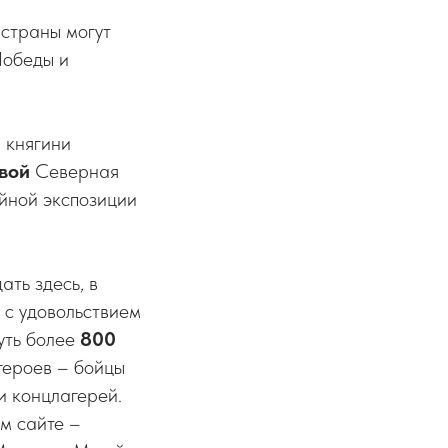
страны могут
Победы и
 княгини
вой
Северная
йной экспозиции
ть здесь, в
 с удовольствием
уть более
800
героев – бойцы
и концлагерей.
м сайте –