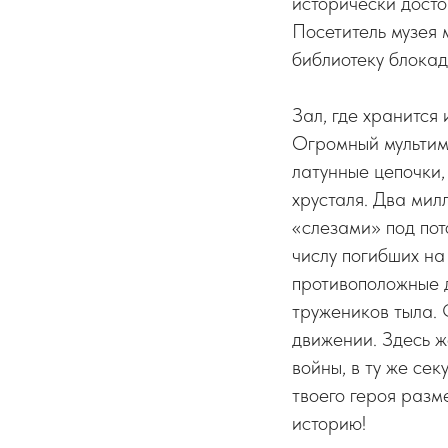
исторически досто
Посетитель музея 
библиотеку блокад
Зал, где хранится
Огромный мультиме
латунные цепочки,
хрусталя. Два мил
«слезами» под по
числу погибших на
противоположные д
тружеников тыла. 
движении. Здесь ж
войны, в ту же сек
твоего героя разм
историю!