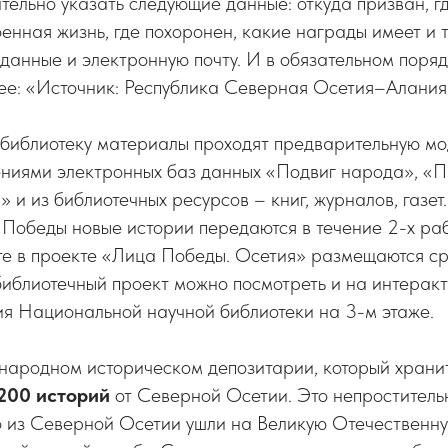
тельно указать следующие данные: откуда призван, гд
енная жизнь, где похоронен, какие награды имеет и т.
анные и электронную почту. И в обязательном поряд
ее: «Источник: Республика Северная Осетия–Алания
 библиотеку материалы проходят предварительную м
ениями электронных баз данных «Подвиг народа», «П
 и из библиотечных ресурсов – книг, журналов, газет
Победы новые истории передаются в течение 2-х раб
е в проекте «Лица Победы. Осетия» размещаются сра
иблиотечный проект можно посмотреть и на интеракт
ия Национальной научной библиотеки на 3-м этаже.
народном историческом депозитарии, который хранит
200 историй
от Северной Осетии. Это непроститель
о из Северной Осетии ушли на Великую Отечественн