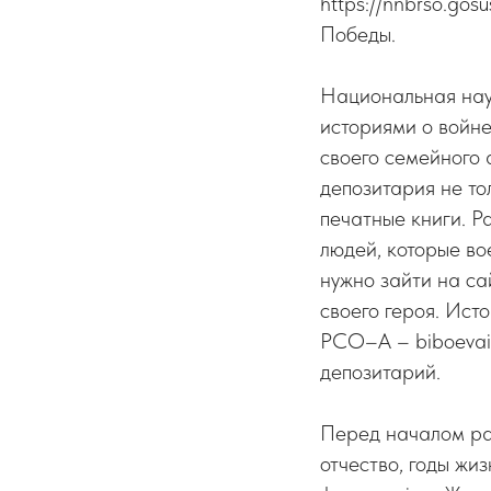
https://nnbrso.gos
Победы.
Национальная нау
историями о войне
своего семейного 
депозитария не то
печатные книги. Р
людей, которые во
нужно зайти на сай
своего героя. Ист
РСО–А – biboevaig
депозитарий.
Перед началом раб
отчество, годы жи