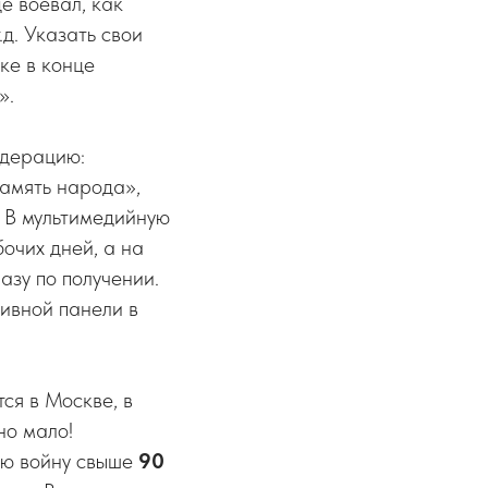
е воевал, как
д. Указать свои
ке в конце
».
одерацию:
амять народа»,
. В мультимедийную
очих дней, а на
зу по получении.
ивной панели в
ся в Москве, в
но мало!
ую войну свыше
90