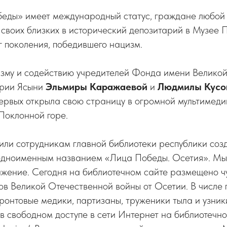
еды» имеет международный статус, граждане любой 
 своих близких в исторический депозитарий в Музее 
г поколения, победившего нацизм.
азму и содействию учредителей Фонда имени Великой
рии Ясыни
Эльмиры Каражаевой
и
Людмилы Кусо
ервых открыла свою страницу в огромной мультимеди
Поклонной горе.
ли сотрудникам главной библиотеки республики созда
 одноименным названием «Лица Победы. Осетия». Мы
ижение. Сегодня на библиотечном сайте размещено ч
в Великой Отечественной войны от Осетии. В числе 
онтовые медики, партизаны, труженики тыла и узник
в свободном доступе в сети Интернет на библиотечно