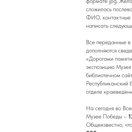
формате jpg. Жела
сложилась послево
ФИО, контактные д
написать следующ
Все переданные в
дополняются свед
«Дорогами памяти»
экспозицию Музея 
библиотечном сайт
Республиканский б
отделе краеведен
На сегодня во Все
Музее Победы –
1
Общеизвестно, чт