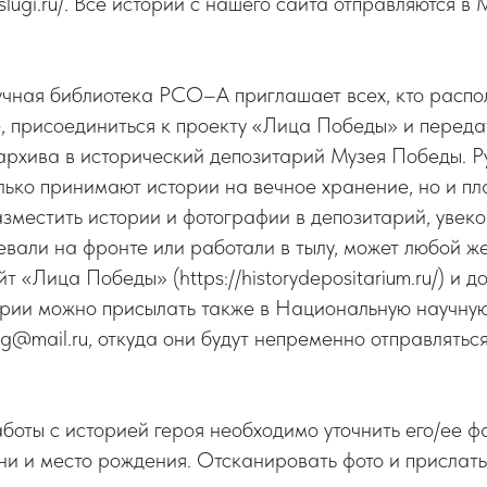
uslugi.ru/. Все истории с нашего сайта отправляются в 
чная библиотека РСО–А приглашает всех, кто распо
, присоединиться к проекту «Лица Победы» и переда
архива в исторический депозитарий Музея Победы. Р
лько принимают истории на вечное хранение, но и пл
азместить истории и фотографии в депозитарий, увеко
евали на фронте или работали в тылу, может любой ж
т «Лица Победы» (https://historydepositarium.ru/) и 
ории можно присылать также в Национальную научну
@mail.ru, откуда они будут непременно отправлятьс
оты с историей героя необходимо уточнить его/ее ф
зни и место рождения. Отсканировать фото и прислать