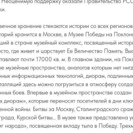
 Неоценимую поддержку оказали Правительство РС
ки.
вечное хранение стекаются истории со всех регионов
арий хранится в Москве, в Музее Победы на Поклон
ший в стране музейный комплекс, посвященный истор
сто, где живет и царствует Ее Величество Память. В
тавляют почти 17000 кв. м. В главном здании, на Пок
е музейные пространства, аналогов которым нет нигд
ных информационных технологий, диорам, подлинных
талляций здесь можно погрузиться в атмосферу солда
нных боев. Впервые в музейном пространстве создан
х диорам», которые переносят посетителей в дни кл
енной войны: Битвы за Москву, Сталинградского сра
рада, Курской битвы… В музее также представлена 
иг народа», посвященная вкладу тыла в Победу. Тре