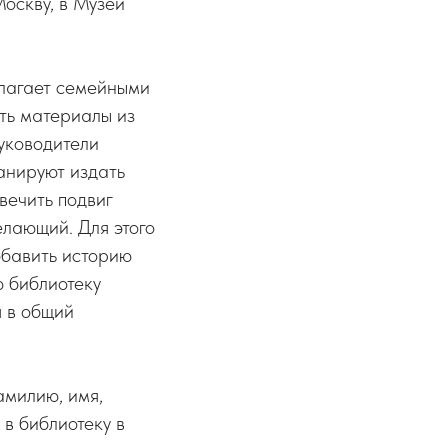
Москву, в Музей
лагает семейными
ть материалы из
уководители
анируют издать
вечить подвиг
елающий. Для этого
добавить историю
ю библиотеку
я в общий
амилию, имя,
 в библиотеку в