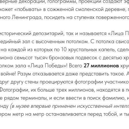
верные декорации, голограммы, проекции создают э
может «побывать» в сожженной смоленской деревне, 
ного Ленинграда, посидеть на ступенях поверженног
 исторический депозитарий, так и называется «Лица 
дийный зал с высоченным потолком. С потолка свис
 на каждой из которых по 10 хрустальных капель, сдел
лиона семьсот тысяч бронзовых подвесок с десятью х
толком зала «Лица Победы»! Всего
27 миллионов
хру
 войне! Разум отказывается даже представить такое. 
руг другу стены проецируются фотографии участнико
Фотографии, их больше трех миллионов, находятся в 
е рядом терминалы, и если ввести в поиск фамилию, 
унду
(в музее впервые применен искусственный интел
ером метр на метр останавливается перед тобой, и ты