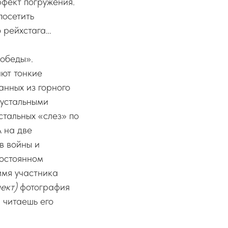
ффект погружения.
посетить
о рейхстага…
Победы».
ают тонкие
анных из горного
рустальными
стальных «слез» по
А на две
в войны и
постоянном
имя участника
лект)
фотография
 читаешь его