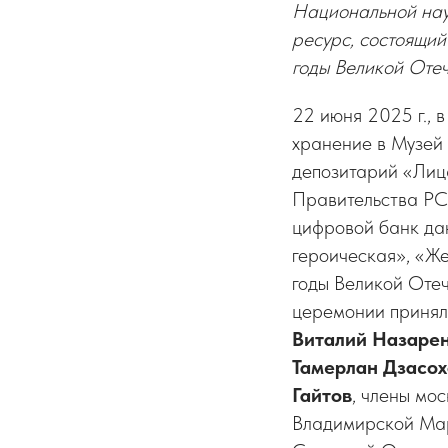
Национальной нау
ресурс, состоящий
годы Великой Отеч
22 июня 2025 г., 
хранение в Музей
депозитарий «Лиц
Правительства РС
цифровой банк да
героическая», «Ж
годы Великой Оте
церемонии принял
Виталий Назаре
Тамерлан
Дзасох
Гайтов
, члены мо
Владимирской Мар