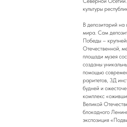
Северной Осетии.
культуры республи
В депозитарий на 
мира. Сам депозит
Победы – крупней
Отечественной, ме
площади музея сос
созданы уникальны
помощью современ
раритетов, 3Д инс
будней и ожесточе
комплекс «оживши
Великой Отечеств
блокадного Ленинг
экспозиция «Подв