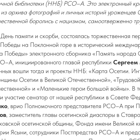
чной библиотеки (ННБ) РСО–А. Это электронный кр
 из архива фотографий и личных историй уроженцев О
ественной боролись с нацизмом, самоотверженно тру
в День памяти и скорби, состоялась торжественная п
 Победы на Поклонной горе в исторический междуна
а Победы» электронного сборника «Память народа 
О–А, инициированного главой республики
Сергеем
нных вошли тогда и проекты ННБ: «Карта Осетии. Ин
енщины Осетии в Великой Отечественной», «Трудовой
чественной» и «Маленькие герои большой войны». В 
и участие сенатор от нашей республики в Совете Ф
нко
, врио Полномочного представителя РСО–А при 
ов
, заместитель главы осетинской диаспоры в Ставр
сковской осетинской общины, Фонда имени Великой к
ии Ясыни, сотрудники Постпредства РСО–А и предс