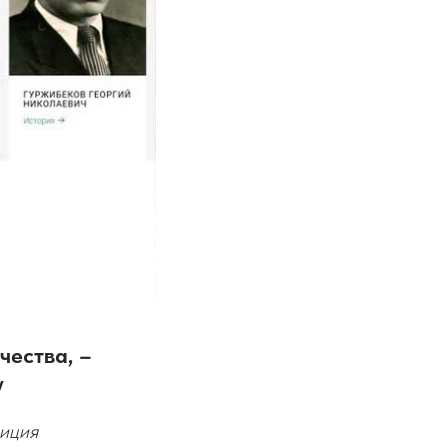
чества, –
у
зиция