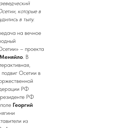
аеведческий
сетии, которые в
дились в тылу.
ередача на вечное
родный
Осетии» – проекта
 Меняйло
. В
терактивная,
 подвиг Осетии в
торжественной
едерации РФ
Президенте РФ
ополе
Георгий
нягини
тавители из