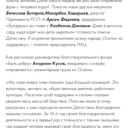
помочь жителям Дагестана.В первые же дни были отправлены
фуры с питьевой водой. Помогли наши друзья-меценаты
Вячеслав Битаров,
Махарбек Хадарцев,
депутат
Парламента РСО–А
Арсен Фадзаев,
предприятие
«Бухардон» во главе с
Казбеком Дзиовым
. Даже в детском
саду, куда ходят мои дети, выразили готовность помочь
Дагестану. Я искренне признателен всему народу Осетии за
поддержку»
, – отметил председатель НКЦ.
Как рассказал руководитель благотворительного фонда
«Быть добру»
Амурхан Кусов,
ежедневно соседям
отправляются гуманитарные грузы из Осетии.
«Мы сами вчера тоже поехали туда большой командой. Это
волонтеры, активисты, общественные деятели, работники
культуры. Посетили штаб поддержки и своими глазами
увидели весь масштаб бедствия. Пока мы ехали в точку
разгрузки, к нам подходили жители Дагестана, благодарили,
машины сигналили. За 14-й год своей благотворительной
деятельности я в первый раз столкнулся с такими эмоциями,
где каждый человек выражал свою благодарность, меня это