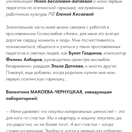
учительницей
Розой Бесоловой-Багаевой
и моим первым
педагогом по осетинской гармошке, заслуженным
работником культуры РФ
Еленой Кесаевой
.
Значительная часть моей жизни связана с работой в
прославленном Госансамбле «Алан», для меня это всегда
дорогие сердцу моменты и люди. Мне посчастливилось
познакомиться, общаться и учиться у таких прославленных
педагогов и светлых людей, как
Булат Газданов
, композитор
Феликс Алборов
, руководитель оркестра ансамбля,
безвременно ушедшая
Эльза Датиева
,
и многих других.
Пожалуй, еще добавлю: когда родители купили мне мою
первую осетинскую гармошку…
Валентина МАКОЕВА-ЧЕРНУЦКАЯ, заведующая
лабораторией:
– Меня удивляет, что покупка материальных ценностей – это
для кого-то счастье. Мы и квартиру, и машину покупали, да,
это радостно, но не более того!.. А вот счастье – когда
стояла на вершине Эльбруса, когда в первый раз побывала