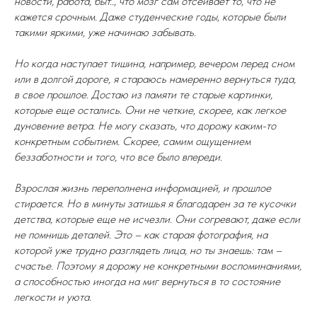
новости, работа, быт.., что мозг сам отсеивает то, что не
кажется срочным. Даже студенческие годы, которые были
такими яркими, уже начинаю забывать.
Но когда наступает тишина, например, вечером перед сном
или в долгой дороге, я стараюсь намеренно вернуться туда,
в свое прошлое. Достаю из памяти те старые картинки,
которые еще остались. Они не четкие, скорее, как легкое
дуновение ветра. Не могу сказать, что дорожу каким-то
конкретным событием. Скорее, самим ощущением
беззаботности и того, что все было впереди.
Взрослая жизнь переполнена информацией, и прошлое
стирается. Но в минуты затишья я благодарен за те кусочки
детства, которые еще не исчезли. Они согревают, даже если
не помнишь деталей. Это – как старая фотография, на
которой уже трудно разглядеть лица, но ты знаешь: там –
счастье. Поэтому я дорожу не конкретными воспоминаниями,
а способностью иногда на миг вернуться в то состояние
легкости и уюта.