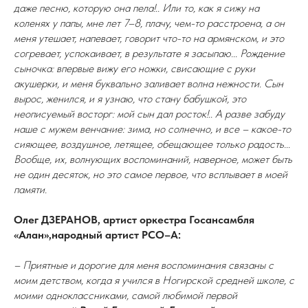
даже песню, которую она пела!.. Или то, как я сижу на
коленях у папы, мне лет 7–8, плачу, чем-то расстроена, а он
меня утешает, напевает, говорит что-то на армянском, и это
согревает, успокаивает, в результате я засыпаю... Рождение
сыночка: впервые вижу его ножки, свисающие с руки
акушерки, и меня буквально заливает волна нежности. Сын
вырос, женился, и я узнаю, что стану бабушкой, это
неописуемый восторг: мой сын дал росток!.. А разве забуду
наше с мужем венчание: зима, но солнечно, и все – какое-то
сияющее, воздушное, летящее, обещающее только радость...
Вообще, их, волнующих воспоминаний, наверное, может быть
не один десяток, но это самое первое, что всплывает в моей
памяти.
Олег ДЗЕРАНОВ, артист оркестра Госансамбля
«Алан»,народный артист РСО–А:
– Приятные и дорогие для меня воспоминания связаны с
моим детством, когда я учился в Ногирской средней школе, с
моими одноклассниками, самой любимой первой