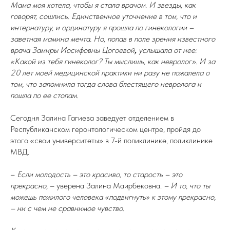
Мама моя хотела, чтобы я стала врачом. И звезды, как
говорят, сошлись. Единственное уточнение в том, что и
интернатуру, и ординатуру я прошла по гинекологии –
заветная мамина мечта. Но, попав в поле зрения известного
врача Замиры Иосифовны Цогоевой
,
услышала от нее:
«Какой из тебя гинеколог? Ты мыслишь, как невролог». И за
20 лет моей медицинской практики ни разу не пожалела о
том, что запомнила тогда слова блестящего невролога и
пошла по ее стопам.
Сегодня Залина Гагиева заведует отделением в
Республиканском геронтологическом центре, пройдя до
этого «свои университеты» в 7-й поликлинике, поликлинике
МВД.
–
Если молодость – это красиво, то старость – это
прекрасно,
– уверена Залина Маирбековна.
– И то, что ты
можешь пожилого человека «подвигнуть» к этому прекрасно,
– ни с чем не сравнимое чувство.