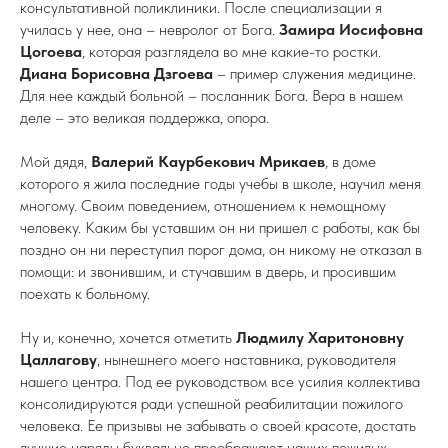
консультативной поликлиники. После специализации я
училась у нее, она – невролог от Бога.
Замира Иосифовна
Цогоева
, которая разглядела во мне какие-то ростки.
Диана Борисовна Дзгоева
– пример служения медицине.
Для нее каждый больной – посланник Бога. Вера в нашем
деле – это великая поддержка, опора.
Мой дядя,
Валерий Каурбекович Мрикаев
, в доме
которого я жила последние годы учебы в школе, научил меня
многому. Своим поведением, отношением к немощному
человеку. Каким бы уставшим он ни пришел с работы, как бы
поздно он ни переступил порог дома, он никому не отказал в
помощи: и звонившим, и стучавшим в дверь, и просившим
поехать к больному.
Ну и, конечно, хочется отметить
Людмилу Харитоновну
Цаллагову
, нынешнего моего наставника, руководителя
нашего центра. Под ее руководством все усилия коллектива
консолидируются ради успешной реабилитации пожилого
человека. Ее призывы не забывать о своей красоте, достать
лучшие наряды буквально преображают наших пожилых