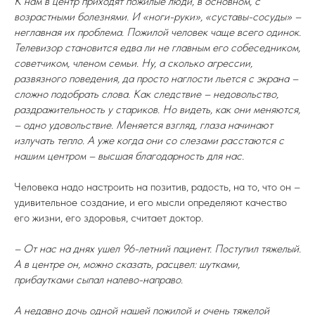
К нам в центр приходят пожилые люди, в основном, с
возрастными болезнями. И «ноги-руки», «суставы-сосуды» –
неглавная их проблема. Пожилой человек чаще всего одинок.
Телевизор становится едва ли не главным его собеседником,
советчиком, членом семьи. Ну, а сколько агрессии,
развязного поведения, да просто наглости льется с экрана –
сложно подобрать слова. Как следствие – недовольство,
раздражительность у стариков. Но видеть, как они меняются,
– одно удовольствие. Меняется взгляд, глаза начинают
излучать тепло. А уже когда они со слезами расстаются с
нашим центром – высшая благодарность для нас.
Человека надо настроить на позитив, радость, на то, что он –
удивительное создание, и его мысли определяют качество
его жизни, его здоровья, считает доктор.
– От нас на днях ушел 96-летний пациент. Поступил тяжелый.
А в центре он, можно сказать, расцвел: шутками,
прибаутками сыпал налево-направо.
А недавно дочь одной нашей пожилой и очень тяжелой