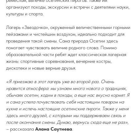
ремеслам, выпечке осетинских пирогов. Также им
организуют походы, экскурсии и встречи с деятелями науки,
культуры и спорта.
Лагерь «Звездочка», окруженный величественными горными
пейзажами и чистейшим воздухом, идеально подходит для
проведения такой смены. Сама природа Осетии здесь
помогает чувствовать величие родного слова. Помимо
образовательной части ребят ждет классическая лагерная
жизнь: спортивные соревнования, вечерние костры,
дискотеки и новые верные друзья.
«Я приезжаю в этот лагерь уже во второй раз. Очень
нравится атмосфера: мы узнаем много нового о традициях,
обычаях осетин, ходим в походы, а еще нас вкусно кормят. Я
и сама успела почувствовать себя настоящим поваром на
кухне и испечь настоящие осетинские пироги. Также у меня
здесь много друзей, с которыми мы поддерживаем связь и
после окончания смены. Думаю, вернусь сюда еще не раз»
,
– рассказала
Алана Саутиева
.