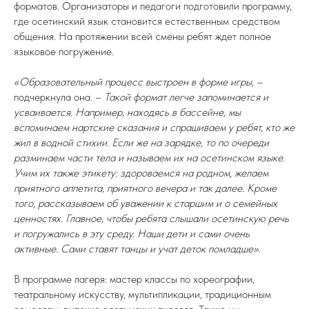
форматов. Организаторы и педагоги подготовили программу,
где осетинский язык становится естественным средством
общения. На протяжении всей смены ребят ждет полное
языковое погружение.
«Образовательный процесс выстроен в форме игры,
–
подчеркнула она. –
Такой формат легче запоминается и
усваивается. Например, находясь в бассейне, мы
вспоминаем нартские сказания и спрашиваем у ребят, кто же
жил в водной стихии. Если же на зарядке, то по очереди
разминаем части тела и называем их на осетинском языке.
Учим их также этикету: здороваемся на родном, желаем
приятного аппетита, приятного вечера и так далее. Кроме
того, рассказываем об уважении к старшим и о семейных
ценностях. Главное, чтобы ребята слышали осетинскую речь
и погружались в эту среду. Наши дети и сами очень
активные. Сами ставят танцы и учат деток помладше»
.
В программе лагеря: мастер классы по хореографии,
театральному искусству, мультипликации, традиционным