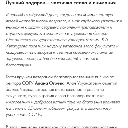
Лучший подарок – частичка тепла и внимания
В первый октябрьский день, когда во всем мире чествуют
людей «серебряного» возраста, в знак глубокого уважения и
внимания к людям старшего поколения преподаватели и
студенты факультета экономики и управления Северо-
Осетинского государственного университета им. К.Л.
Хетагурова посетили на дому ветеранов этого факультета и
поздравили их с добрым и светлым праздником, пожелав
здоровья, тепла, любви близких людей, счастья и
благополучия.
Гости вручили ветеранам благодарноственные письма от
ректора СОГУ
Алана Огоева
. Алан Урузмагович отметил
большой вклад ветеранов в становление и развитие
факультета, вуза, выразив слова благодарности
«за
многолетний и добросовестный труд на благо университета
и в связи с 55-летним юбилеем факультета экономики и
управления СОГУ».
В этот день всем ветеранам факультета подарили частичку