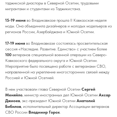
таджикской диаспоры в Северной Осетии, трудовыми
мигрантами и студентами из Таджикистана.
15-19 июня
во Владикавказе прошла II Кавказская неделя
моды. Она объединила дизайнеров и молодых модельеров из
регионов России, Азербайджана и Южной Осетии.
17-19 июня
во Владикавказе состоялась просветительская
сессия «Наследие. Развитие. Единство» с участием более
100
ветеранов специальной военной операции из Северо-
Кавказского федерального округа и Южной Осетии.
Мероприятие было посвящено работе с ветеранами СВО,
направленной на укрепление многосторонних связей между
Россией и Южной Осетией.
В нем участвовали глава Северной Осетии
Сергей
Меняйло
, министр иностранных дел Южной Осетии
Ахсар
Джиоев
, экс-президент Южной Осетии
Анатолий
Бибилов
, исполнительный директор Ассоциации ветеранов
СВО России
Владимир Горох
.