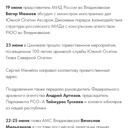
19 июня
представитель МИД России во Владикавказе
Багир Мамиев
обсудил с министром иностранных дел
Южной Осетии Ахсаром Джиоевым порядок взаимодействия
структуры российского МИДа с консульским агентством
РЮО во Владикавказе.
23 июня
в Цхинвале прошло торжественное мероприятие,
посвященное 100-летию архивной службы Южной Осетии.
Глава Северной Осетии
Сергей Меняйло направил коллективу приветственный
адрес.
Поздравления также передали руководитель Федерального
архивного агентства
Андрей Артизов
, председатель
Парламента РСО–А
Таймураз
Тускаев
и коллеги юбиляров
из нашей республики.
22-25 июня
глава АМС Владикавказа
Вячеслав
Мильдзихов
в составе российской делегации принял