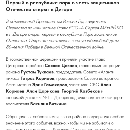
Первый в республике парк в честь защитников
Отечества открыт в Дигоре
В объявленный Президентом России Год защитника
Отечества по инициативе Главы РСО–А Сергея МЕНЯЙЛО
в г. Дигоре открыт первый в республике Парк защитников
Отечества. Открытие состоялось в канун юбилейной даты –
80-летия Победы в Великой Отечественной войне.
В торжественной церемонии приняли участие глава
Дигорского района
Сослан Цагаев
, глава администрации
района
Рустам Туккаев
, председатель Совета «Аланти
нихас»
Тотраз Корнаев
, председатель Совета ветеранов
Афганистана
Эрик Гамахаров
, участники СВО
Алан
Корнаев
,
Алан Царикаев
,
Георгий Казбеков
и
юнармейцы школы №1 г. Дигоры под руководством офицера-
воспитателя
Василия Биткина
.
Обращаясь к собравшимся, глава района подчеркнул особое
значение этого события: важно, чтобы мы не забывали о
подвигах наших дедов в Великую Отечественную войну и о