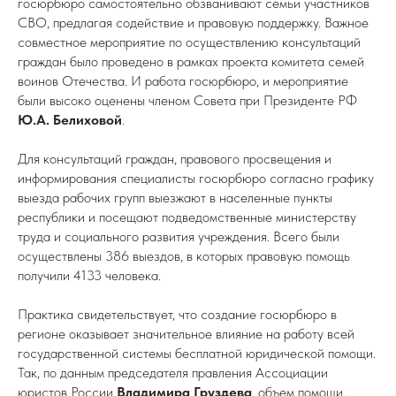
госюрбюро самостоятельно обзванивают семьи участников
СВО, предлагая содействие и правовую поддержку. Важное
совместное мероприятие по осуществлению консультаций
граждан было проведено в рамках проекта комитета семей
воинов Отечества. И работа госюрбюро, и мероприятие
были высоко оценены членом Совета при Президенте РФ
Ю.А. Белиховой
.
Для консультаций граждан, правового просвещения и
информирования специалисты госюрбюро согласно графику
выезда рабочих групп выезжают в населенные пункты
республики и посещают подведомственные министерству
труда и социального развития учреждения. Всего были
осуществлены 386 выездов, в которых правовую помощь
получили 4133 человека.
Практика свидетельствует, что создание госюрбюро в
регионе оказывает значительное влияние на работу всей
государственной системы бесплатной юридической помощи.
Так, по данным председателя правления Ассоциации
юристов России
Владимира Груздева
, объем помощи,